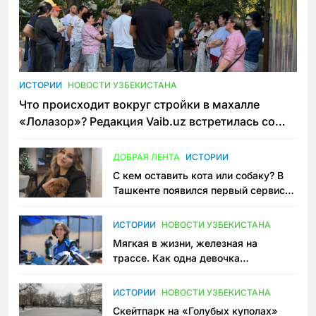
ИСТОРИИ
НОВОСТИ УЗБЕКИСТАНА
Что происходит вокруг стройки в махалле
«Лолазор»? Редакция Vaib.uz встретилась со
всеми сторонами конфликта
ДОБРАЯ ЛЕНТА
ИСТОРИИ
С кем оставить кота или собаку? В
Ташкенте появился первый сервис
зоонянь
ИСТОРИИ
НОВОСТИ УЗБЕКИСТАНА
Мягкая в жизни, железная на
трассе. Как одна девочка
переписывает автоспорт в
Узбекистане
ИСТОРИИ
НОВОСТИ УЗБЕКИСТАНА
Скейтпарк на «Голубых куполах»