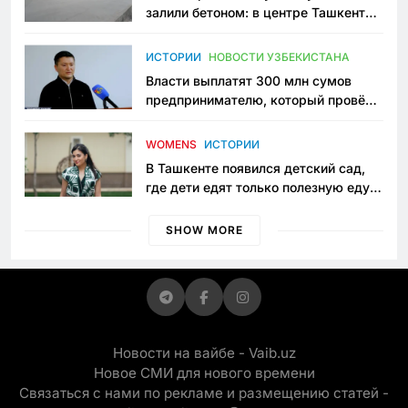
залили бетоном: в центре Ташкента
исчезло ещё одно общественное
пространство
ИСТОРИИ
НОВОСТИ УЗБЕКИСТАНА
Власти выплатят 300 млн сумов
предпринимателю, который провёл
пять лет в тюрьме по незаконному
приговору
WOMENS
ИСТОРИИ
В Ташкенте появился детский сад,
где дети едят только полезную еду.
Его открыла мама, которая устала
просить «кашу без сахара»
SHOW MORE
Новости на вайбе - Vaib.uz
Новое СМИ для нового времени
Связаться с нами по рекламе и размещению статей -