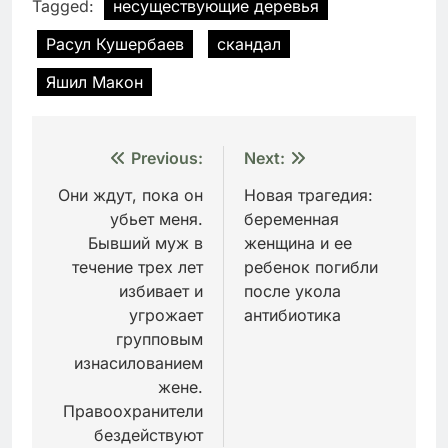
Tagged:
несуществующие деревья
Расул Кушербаев
скандал
Яшил Макон
Навигация
Previous:
Next:
по
Они ждут, пока он
Новая трагедия:
убьет меня.
беременная
записям
Бывший муж в
женщина и ее
течение трех лет
ребенок погибли
избивает и
после укола
угрожает
антибиотика
групповым
изнасилованием
жене.
Правоохранители
бездействуют