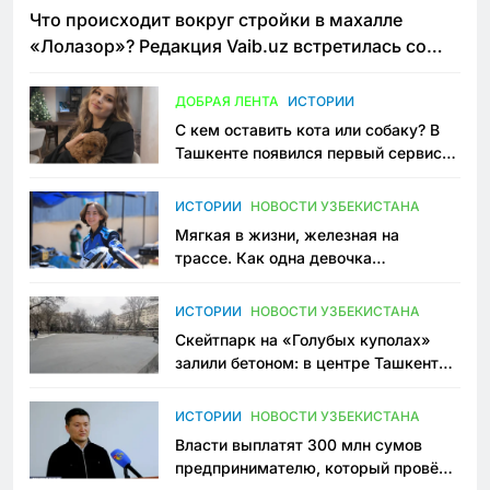
Что происходит вокруг стройки в махалле
«Лолазор»? Редакция Vaib.uz встретилась со
всеми сторонами конфликта
ДОБРАЯ ЛЕНТА
ИСТОРИИ
С кем оставить кота или собаку? В
Ташкенте появился первый сервис
зоонянь
ИСТОРИИ
НОВОСТИ УЗБЕКИСТАНА
Мягкая в жизни, железная на
трассе. Как одна девочка
переписывает автоспорт в
Узбекистане
ИСТОРИИ
НОВОСТИ УЗБЕКИСТАНА
Скейтпарк на «Голубых куполах»
залили бетоном: в центре Ташкента
исчезло ещё одно общественное
пространство
ИСТОРИИ
НОВОСТИ УЗБЕКИСТАНА
Власти выплатят 300 млн сумов
предпринимателю, который провёл