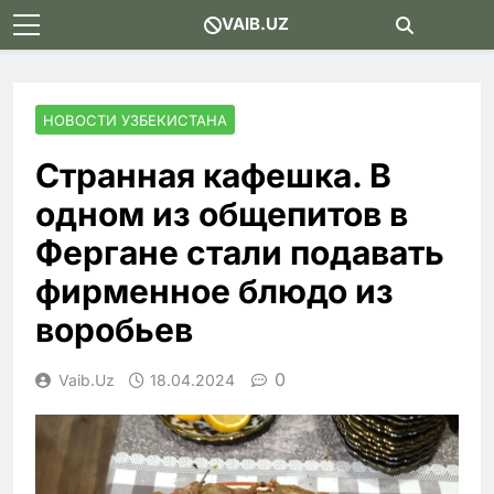
Skip
VAIB.UZ
to
content
НОВОСТИ УЗБЕКИСТАНА
Странная кафешка. В
одном из общепитов в
Фергане стали подавать
фирменное блюдо из
воробьев
0
Vaib.uz
18.04.2024