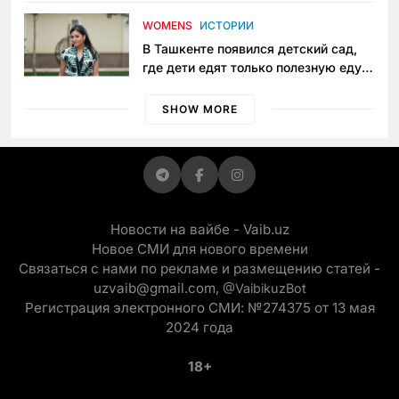
пять лет в тюрьме по незаконному
приговору
WOMENS
ИСТОРИИ
В Ташкенте появился детский сад,
где дети едят только полезную еду.
Его открыла мама, которая устала
просить «кашу без сахара»
SHOW MORE
Новости на вайбе - Vaib.uz
Новое СМИ для нового времени
Связаться с нами по рекламе и размещению статей -
uzvaib@gmail.com,
@VaibikuzBot
Регистрация электронного СМИ: №274375 от 13 мая
2024 года
18+