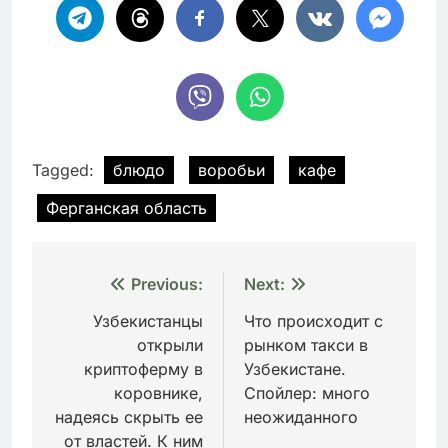
Tagged:
блюдо
воробьи
кафе
Ферганская область
Навигация
Previous:
Next:
по
Узбекистанцы
Что происходит с
открыли
рынком такси в
записям
криптоферму в
Узбекистане.
коровнике,
Спойлер: много
надеясь скрыть ее
неожиданного
от властей. К ним