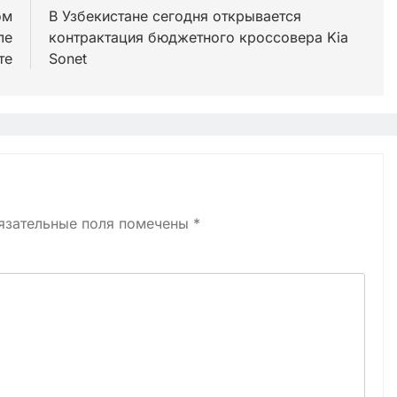
ом
В Узбекистане сегодня открывается
ле
контрактация бюджетного кроссовера Kia
те
Sonet
язательные поля помечены
*