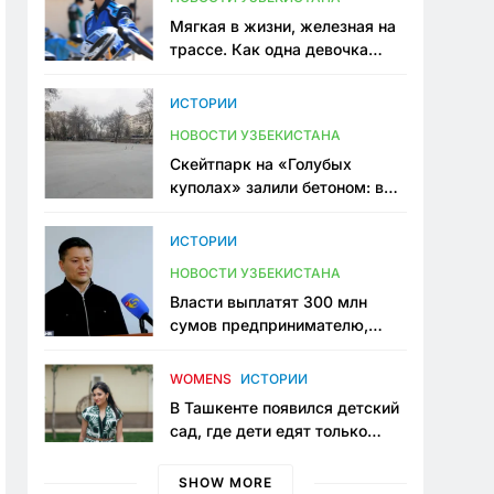
Мягкая в жизни, железная на
трассе. Как одна девочка
переписывает автоспорт в
Узбекистане
ИСТОРИИ
НОВОСТИ УЗБЕКИСТАНА
Скейтпарк на «Голубых
куполах» залили бетоном: в
центре Ташкента исчезло ещё
одно общественное
ИСТОРИИ
пространство
НОВОСТИ УЗБЕКИСТАНА
Власти выплатят 300 млн
сумов предпринимателю,
который провёл пять лет в
тюрьме по незаконному
WOMENS
ИСТОРИИ
приговору
В Ташкенте появился детский
сад, где дети едят только
полезную еду. Его открыла
мама, которая устала просить
SHOW MORE