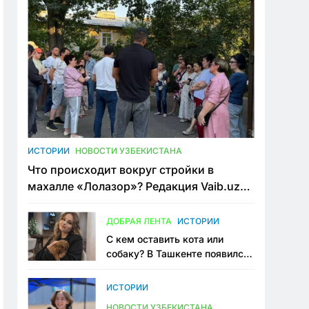
ИСТОРИИ
НОВОСТИ УЗБЕКИСТАНА
Что происходит вокруг стройки в
махалле «Лолазор»? Редакция Vaib.uz
встретилась со всеми сторонами
конфликта
ДОБРАЯ ЛЕНТА
ИСТОРИИ
С кем оставить кота или
собаку? В Ташкенте появился
первый сервис зоонянь
ИСТОРИИ
НОВОСТИ УЗБЕКИСТАНА