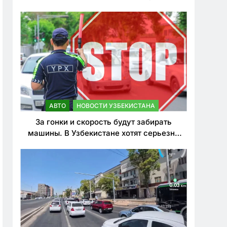
врезался в дерево
АВТО
НОВОСТИ УЗБЕКИСТАНА
За гонки и скорость будут забирать
машины. В Узбекистане хотят серьезно
ужесточить наказания для лихачей