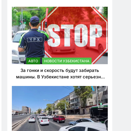
врезался в дерево
АВТО
НОВОСТИ УЗБЕКИСТАНА
За гонки и скорость будут забирать
машины. В Узбекистане хотят серьезно
ужесточить наказания для лихачей