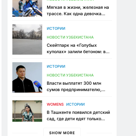
Мягкая в жизни, железная на
трассе. Как одна девочка
переписывает автоспорт в
Узбекистане
ИСТОРИИ
НОВОСТИ УЗБЕКИСТАНА
Скейтпарк на «Голубых
куполах» залили бетоном: в
центре Ташкента исчезло ещё
одно общественное
ИСТОРИИ
пространство
НОВОСТИ УЗБЕКИСТАНА
Власти выплатят 300 млн
сумов предпринимателю,
который провёл пять лет в
тюрьме по незаконному
WOMENS
ИСТОРИИ
приговору
В Ташкенте появился детский
сад, где дети едят только
полезную еду. Его открыла
мама, которая устала просить
SHOW MORE