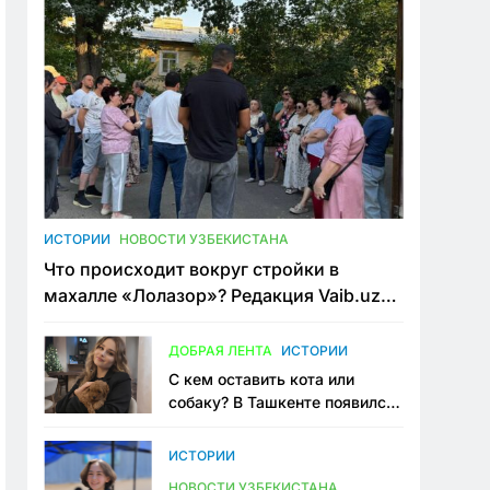
ИСТОРИИ
НОВОСТИ УЗБЕКИСТАНА
Что происходит вокруг стройки в
махалле «Лолазор»? Редакция Vaib.uz
встретилась со всеми сторонами
конфликта
ДОБРАЯ ЛЕНТА
ИСТОРИИ
С кем оставить кота или
собаку? В Ташкенте появился
первый сервис зоонянь
ИСТОРИИ
НОВОСТИ УЗБЕКИСТАНА