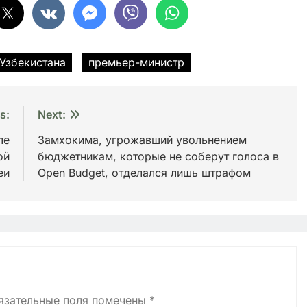
 Узбекистана
премьер-министр
s:
Next:
ле
Замхокима, угрожавший увольнением
ой
бюджетникам, которые не соберут голоса в
еи
Open Budget, отделался лишь штрафом
язательные поля помечены
*