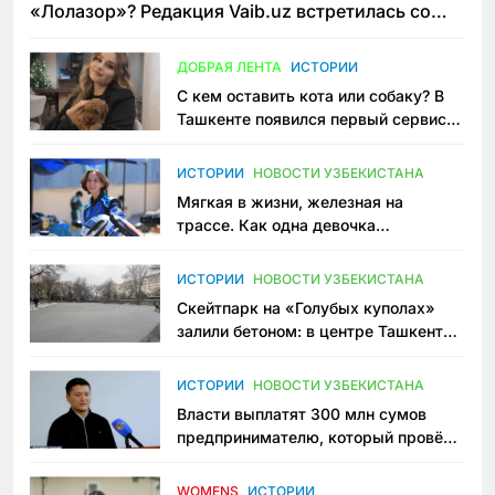
«Лолазор»? Редакция Vaib.uz встретилась со
всеми сторонами конфликта
ДОБРАЯ ЛЕНТА
ИСТОРИИ
С кем оставить кота или собаку? В
Ташкенте появился первый сервис
зоонянь
ИСТОРИИ
НОВОСТИ УЗБЕКИСТАНА
Мягкая в жизни, железная на
трассе. Как одна девочка
переписывает автоспорт в
Узбекистане
ИСТОРИИ
НОВОСТИ УЗБЕКИСТАНА
Скейтпарк на «Голубых куполах»
залили бетоном: в центре Ташкента
исчезло ещё одно общественное
пространство
ИСТОРИИ
НОВОСТИ УЗБЕКИСТАНА
Власти выплатят 300 млн сумов
предпринимателю, который провёл
пять лет в тюрьме по незаконному
приговору
WOMENS
ИСТОРИИ