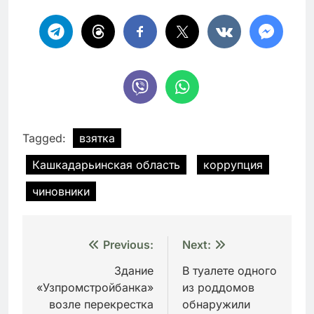
Tagged:
взятка
Кашкадарьинская область
коррупция
чиновники
Навигация
Previous:
Next:
по
Здание
В туалете одного
«Узпромстройбанка»
из роддомов
записям
возле перекрестка
обнаружили