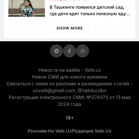
В Ташкенте появился детский сад,
где дети едят только полезную еду.
Его открыла мама, которая устала
просить «кашу без сахара»
SHOW MORE
Новости на вайбе - Vaib.uz
Новое СМИ для нового времени
Связаться с нами по рекламе и размещению статей -
uzvaib@gmail.com,
@VaibikuzBot
Регистрация электронного СМИ: №274375 от 13 мая
2024 года
18+
Реклама На Vaib.uz
Редакция Vaib.uz