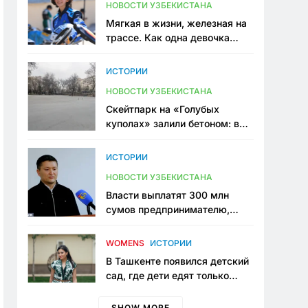
НОВОСТИ УЗБЕКИСТАНА
Мягкая в жизни, железная на
трассе. Как одна девочка
переписывает автоспорт в
Узбекистане
ИСТОРИИ
НОВОСТИ УЗБЕКИСТАНА
Скейтпарк на «Голубых
куполах» залили бетоном: в
центре Ташкента исчезло ещё
одно общественное
ИСТОРИИ
пространство
НОВОСТИ УЗБЕКИСТАНА
Власти выплатят 300 млн
сумов предпринимателю,
который провёл пять лет в
тюрьме по незаконному
WOMENS
ИСТОРИИ
приговору
В Ташкенте появился детский
сад, где дети едят только
полезную еду. Его открыла
мама, которая устала просить
SHOW MORE