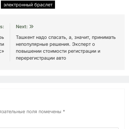
электронный браслет
s:
Next:
рь
Ташкент надо спасать, а, значит, принимать
ли
непопулярные решения. Эксперт о
с»
повышении стоимости регистрации и
перерегистрации авто
язательные поля помечены
*