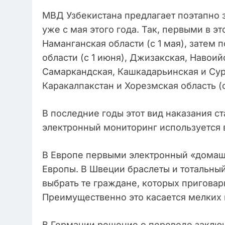
МВД Узбекистана предлагает поэтапно з
уже с мая этого года. Так, первыми в э
Наманганская области (с 1 мая), затем
области (с 1 июня), Джизакская, Навоийс
Самаркандская, Кашкадарьинская и Сурх
Каракалпакстан и Хорезмская область (с
В последние годы этот вид наказания с
электронный мониторинг используется в
В Европе первыми электронный «домаш
Европы. В Швеции браслеты и тотальны
выбрать те граждане, которых приговар
Преимущественно это касается мелких 
В Германии решение о переводе заклю