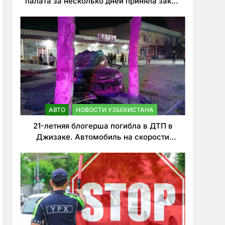
палата за несколько дней приняла закон
о резком ужесточении наказаний для
нарушителей ПДД
АВТО
НОВОСТИ УЗБЕКИСТАНА
21-летняя блогерша погибла в ДТП в
Джизаке. Автомобиль на скорости
врезался в дерево