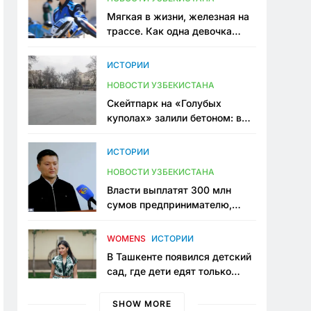
Мягкая в жизни, железная на
трассе. Как одна девочка
переписывает автоспорт в
Узбекистане
ИСТОРИИ
НОВОСТИ УЗБЕКИСТАНА
Скейтпарк на «Голубых
куполах» залили бетоном: в
центре Ташкента исчезло ещё
одно общественное
ИСТОРИИ
пространство
НОВОСТИ УЗБЕКИСТАНА
Власти выплатят 300 млн
сумов предпринимателю,
который провёл пять лет в
тюрьме по незаконному
WOMENS
ИСТОРИИ
приговору
В Ташкенте появился детский
сад, где дети едят только
полезную еду. Его открыла
мама, которая устала просить
SHOW MORE