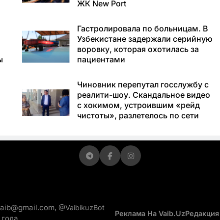
ЖК New Port
Гастролировала по больницам. В
Узбекистане задержали серийную
воровку, которая охотилась за
ы
пациентами
Чиновник перепутал госслужбу с
реалити-шоу. Скандальное видео
с хокимом, устроившим «рейд
чистоты», разлетелось по сети
vaib@gmail.com,
@VaibikuzBot
Реклама На Vaib.uz
Редакция
 года