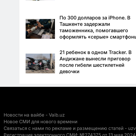
По 300 долларов за iPhone. В
Ташкенте задержали
таможенника, помогавшего
оформлять «серые» смартфон
21 ребенок в одном Tracker. В
Андижане вынесли приговор
после гибели шестилетней
девочки
Новости на вайбе - Vaib.uz
Новое СМИ для нового времени
Связаться с нами по рекламе и размещению статей - uz
Регистрация электронного СМИ: №274375 от 13 мая 2024