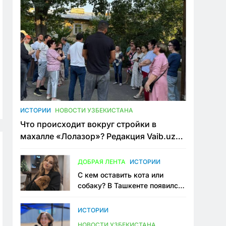
ИСТОРИИ
НОВОСТИ УЗБЕКИСТАНА
Что происходит вокруг стройки в
махалле «Лолазор»? Редакция Vaib.uz
встретилась со всеми сторонами
конфликта
ДОБРАЯ ЛЕНТА
ИСТОРИИ
С кем оставить кота или
собаку? В Ташкенте появился
первый сервис зоонянь
ИСТОРИИ
НОВОСТИ УЗБЕКИСТАНА