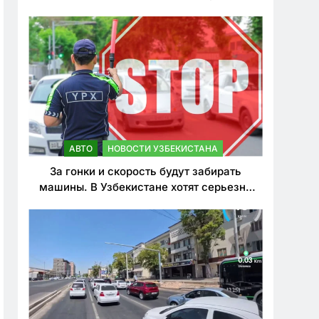
врезался в дерево
АВТО
НОВОСТИ УЗБЕКИСТАНА
За гонки и скорость будут забирать
машины. В Узбекистане хотят серьезно
ужесточить наказания для лихачей