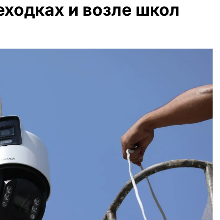
еходках и возле школ