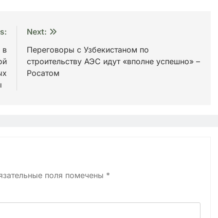
s:
Next:
 в
Переговоры с Узбекистаном по
ой
строительству АЭС идут «вполне успешно» –
ых
Росатом
ны
язательные поля помечены
*