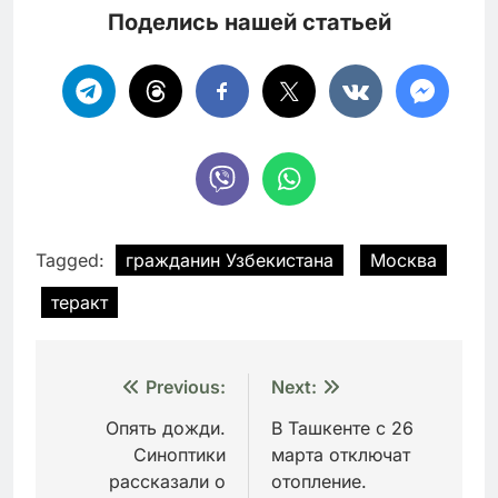
Поделись нашей статьей
Tagged:
гражданин Узбекистана
Москва
теракт
Навигация
Previous:
Next:
по
Опять дожди.
В Ташкенте с 26
Синоптики
марта отключат
записям
рассказали о
отопление.