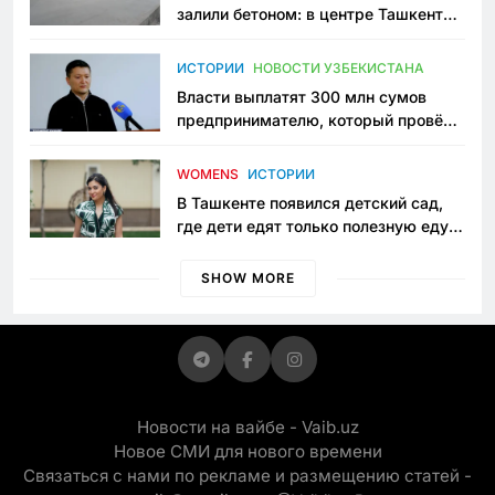
залили бетоном: в центре Ташкента
исчезло ещё одно общественное
пространство
ИСТОРИИ
НОВОСТИ УЗБЕКИСТАНА
Власти выплатят 300 млн сумов
предпринимателю, который провёл
пять лет в тюрьме по незаконному
приговору
WOMENS
ИСТОРИИ
В Ташкенте появился детский сад,
где дети едят только полезную еду.
Его открыла мама, которая устала
просить «кашу без сахара»
SHOW MORE
Новости на вайбе - Vaib.uz
Новое СМИ для нового времени
Связаться с нами по рекламе и размещению статей -