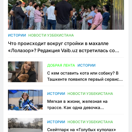
ИСТОРИИ
НОВОСТИ УЗБЕКИСТАНА
Что происходит вокруг стройки в махалле
«Лолазор»? Редакция Vaib.uz встретилась со
всеми сторонами конфликта
ДОБРАЯ ЛЕНТА
ИСТОРИИ
С кем оставить кота или собаку? В
Ташкенте появился первый сервис
зоонянь
ИСТОРИИ
НОВОСТИ УЗБЕКИСТАНА
Мягкая в жизни, железная на
трассе. Как одна девочка
переписывает автоспорт в
Узбекистане
ИСТОРИИ
НОВОСТИ УЗБЕКИСТАНА
Скейтпарк на «Голубых куполах»