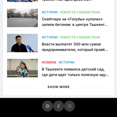
переписывает автоспорт в
Узбекистане
ИСТОРИИ
НОВОСТИ УЗБЕКИСТАНА
Скейтпарк на «Голубых куполах»
залили бетоном: в центре Ташкента
исчезло ещё одно общественное
пространство
ИСТОРИИ
НОВОСТИ УЗБЕКИСТАНА
Власти выплатят 300 млн сумов
предпринимателю, который провёл
пять лет в тюрьме по незаконному
приговору
WOMENS
ИСТОРИИ
В Ташкенте появился детский сад,
где дети едят только полезную еду.
Его открыла мама, которая устала
просить «кашу без сахара»
SHOW MORE