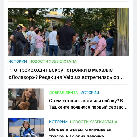
ИСТОРИИ
НОВОСТИ УЗБЕКИСТАНА
Что происходит вокруг стройки в махалле
«Лолазор»? Редакция Vaib.uz встретилась со
всеми сторонами конфликта
ДОБРАЯ ЛЕНТА
ИСТОРИИ
С кем оставить кота или собаку? В
Ташкенте появился первый сервис
зоонянь
ИСТОРИИ
НОВОСТИ УЗБЕКИСТАНА
Мягкая в жизни, железная на
трассе. Как одна девочка