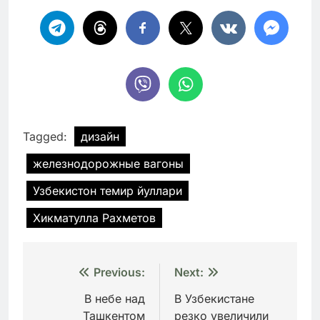
Tagged:
дизайн
железнодорожные вагоны
Узбекистон темир йуллари
Хикматулла Рахметов
Навигация
Previous:
Next:
по
В небе над
В Узбекистане
Ташкентом
резко увеличили