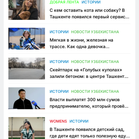
ДОБРАЯ ЛЕНТА
ИСТОРИИ
С кем оставить кота или собаку? В
Ташкенте появился первый сервис
зоонянь
ИСТОРИИ
НОВОСТИ УЗБЕКИСТАНА
Мягкая в жизни, железная на
трассе. Как одна девочка
переписывает автоспорт в
Узбекистане
ИСТОРИИ
НОВОСТИ УЗБЕКИСТАНА
Скейтпарк на «Голубых куполах»
залили бетоном: в центре Ташкента
исчезло ещё одно общественное
пространство
ИСТОРИИ
НОВОСТИ УЗБЕКИСТАНА
Власти выплатят 300 млн сумов
предпринимателю, который провёл
пять лет в тюрьме по незаконному
приговору
WOMENS
ИСТОРИИ
В Ташкенте появился детский сад,
где дети едят только полезную еду.