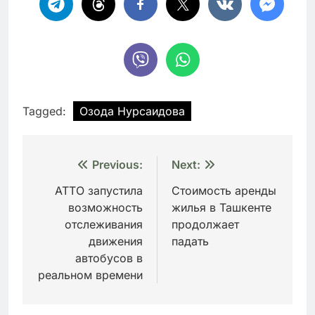
Tagged:
Озода Нурсаидова
Навигация
Previous:
Next:
по
ATTO запустила
Стоимость аренды
возможность
жилья в Ташкенте
записям
отслеживания
продолжает
движения
падать
автобусов в
реальном времени