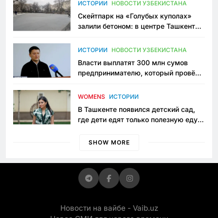
ИСТОРИИ
НОВОСТИ УЗБЕКИСТАНА
Скейтпарк на «Голубых куполах»
залили бетоном: в центре Ташкента
исчезло ещё одно общественное
пространство
ИСТОРИИ
НОВОСТИ УЗБЕКИСТАНА
Власти выплатят 300 млн сумов
предпринимателю, который провёл
пять лет в тюрьме по незаконному
приговору
WOMENS
ИСТОРИИ
В Ташкенте появился детский сад,
где дети едят только полезную еду.
Его открыла мама, которая устала
просить «кашу без сахара»
SHOW MORE
Новости на вайбе - Vaib.uz