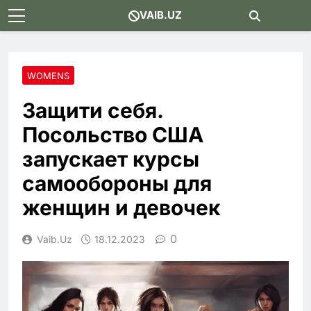
Skip
VAIB.UZ
to
content
WOMENS
Защити себя.
Посольство США
запускает курсы
самообороны для
женщин и девочек
0
Vaib.uz
18.12.2023