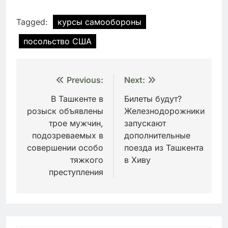
Tagged:
курсы самообороны
посольство США
Навигация
Previous:
Next:
по
В Ташкенте в
Билеты будут?
розыск объявлены
Железнодорожники
записям
трое мужчин,
запускают
подозреваемых в
дополнительные
совершении особо
поезда из Ташкента
тяжкого
в Хиву
преступления