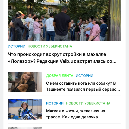
ИСТОРИИ
НОВОСТИ УЗБЕКИСТАНА
Что происходит вокруг стройки в махалле
«Лолазор»? Редакция Vaib.uz встретилась со
всеми сторонами конфликта
ДОБРАЯ ЛЕНТА
ИСТОРИИ
С кем оставить кота или собаку? В
Ташкенте появился первый сервис
зоонянь
ИСТОРИИ
НОВОСТИ УЗБЕКИСТАНА
Мягкая в жизни, железная на
трассе. Как одна девочка
переписывает автоспорт в
Узбекистане