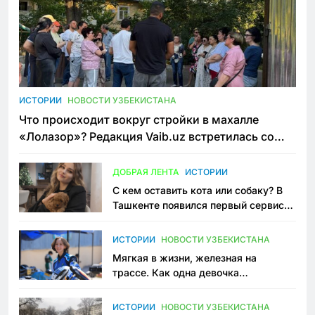
ИСТОРИИ
НОВОСТИ УЗБЕКИСТАНА
Что происходит вокруг стройки в махалле
«Лолазор»? Редакция Vaib.uz встретилась со
всеми сторонами конфликта
ДОБРАЯ ЛЕНТА
ИСТОРИИ
С кем оставить кота или собаку? В
Ташкенте появился первый сервис
зоонянь
ИСТОРИИ
НОВОСТИ УЗБЕКИСТАНА
Мягкая в жизни, железная на
трассе. Как одна девочка
переписывает автоспорт в
Узбекистане
ИСТОРИИ
НОВОСТИ УЗБЕКИСТАНА