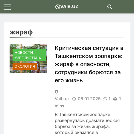
Skip
VAIB.UZ
to
content
жираф
Критическая ситуация в
НОВОСТИ
Ташкентском зоопарке:
УЗБЕКИСТАНА
жираф в опасности,
ЭКОЛОГИЯ
сотрудники борются за
его жизнь
Vaib.uz
06.01.2025
1
1
mins
В Ташкентском зоопарке
развернулась драматическая
борьба за жизнь жирафа,
который оказался в