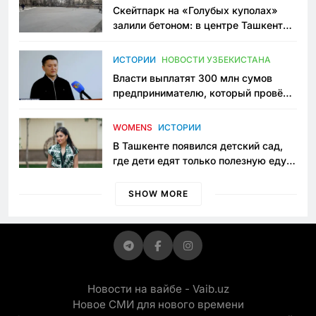
Скейтпарк на «Голубых куполах»
залили бетоном: в центре Ташкента
исчезло ещё одно общественное
пространство
ИСТОРИИ
НОВОСТИ УЗБЕКИСТАНА
Власти выплатят 300 млн сумов
предпринимателю, который провёл
пять лет в тюрьме по незаконному
приговору
WOMENS
ИСТОРИИ
В Ташкенте появился детский сад,
где дети едят только полезную еду.
Его открыла мама, которая устала
просить «кашу без сахара»
SHOW MORE
Новости на вайбе - Vaib.uz
Новое СМИ для нового времени