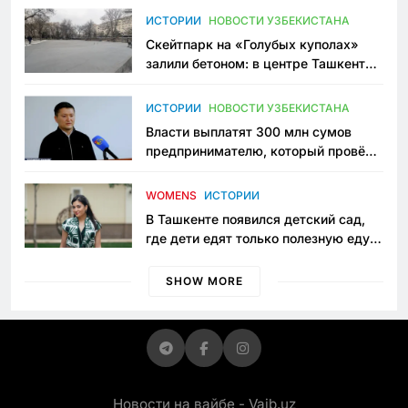
Узбекистане
ИСТОРИИ
НОВОСТИ УЗБЕКИСТАНА
Скейтпарк на «Голубых куполах»
залили бетоном: в центре Ташкента
исчезло ещё одно общественное
пространство
ИСТОРИИ
НОВОСТИ УЗБЕКИСТАНА
Власти выплатят 300 млн сумов
предпринимателю, который провёл
пять лет в тюрьме по незаконному
приговору
WOMENS
ИСТОРИИ
В Ташкенте появился детский сад,
где дети едят только полезную еду.
Его открыла мама, которая устала
просить «кашу без сахара»
SHOW MORE
Новости на вайбе - Vaib.uz