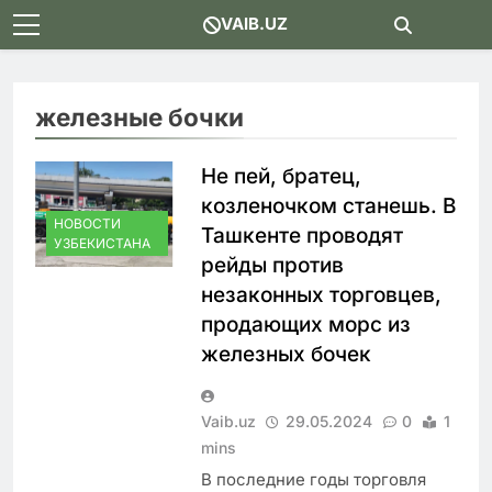
Skip
VAIB.UZ
to
content
железные бочки
Не пей, братец,
козленочком станешь. В
НОВОСТИ
Ташкенте проводят
УЗБЕКИСТАНА
рейды против
незаконных торговцев,
продающих морс из
железных бочек
Vaib.uz
29.05.2024
0
1
mins
В последние годы торговля