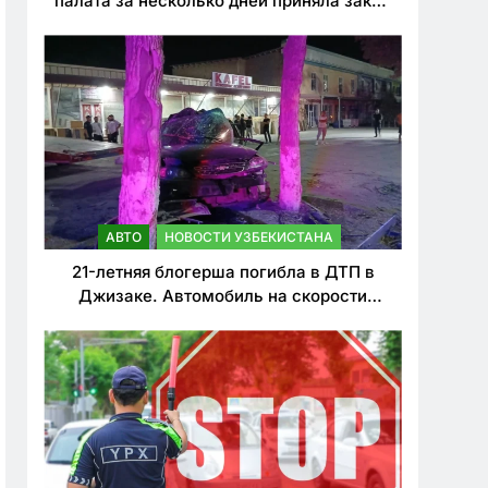
палата за несколько дней приняла закон
о резком ужесточении наказаний для
нарушителей ПДД
АВТО
НОВОСТИ УЗБЕКИСТАНА
21-летняя блогерша погибла в ДТП в
Джизаке. Автомобиль на скорости
врезался в дерево