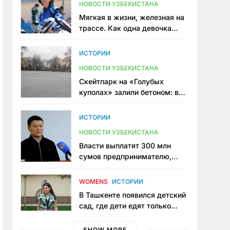
НОВОСТИ УЗБЕКИСТАНА
Мягкая в жизни, железная на
трассе. Как одна девочка
переписывает автоспорт в
Узбекистане
ИСТОРИИ
НОВОСТИ УЗБЕКИСТАНА
Скейтпарк на «Голубых
куполах» залили бетоном: в
центре Ташкента исчезло ещё
одно общественное
ИСТОРИИ
пространство
НОВОСТИ УЗБЕКИСТАНА
Власти выплатят 300 млн
сумов предпринимателю,
который провёл пять лет в
тюрьме по незаконному
WOMENS
ИСТОРИИ
приговору
В Ташкенте появился детский
сад, где дети едят только
полезную еду. Его открыла
мама, которая устала просить
SHOW MORE