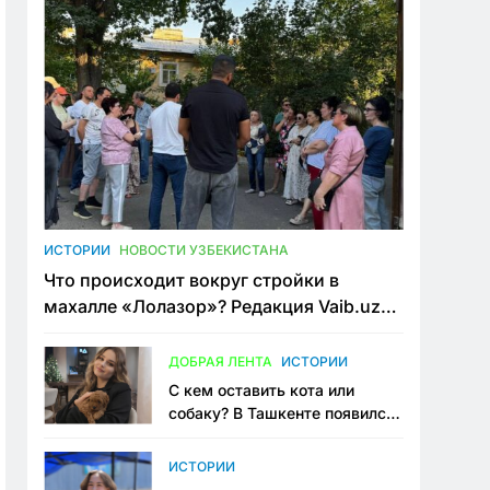
ИСТОРИИ
НОВОСТИ УЗБЕКИСТАНА
Что происходит вокруг стройки в
махалле «Лолазор»? Редакция Vaib.uz
встретилась со всеми сторонами
конфликта
ДОБРАЯ ЛЕНТА
ИСТОРИИ
С кем оставить кота или
собаку? В Ташкенте появился
первый сервис зоонянь
ИСТОРИИ