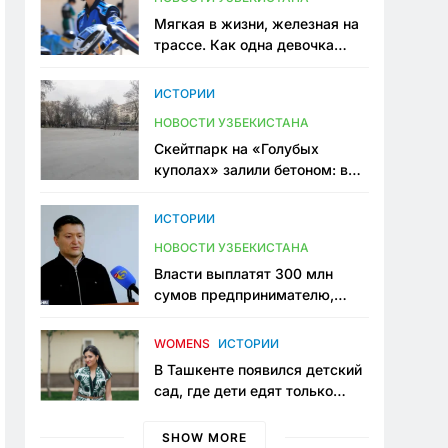
Мягкая в жизни, железная на
трассе. Как одна девочка
переписывает автоспорт в
Узбекистане
ИСТОРИИ
НОВОСТИ УЗБЕКИСТАНА
Скейтпарк на «Голубых
куполах» залили бетоном: в
центре Ташкента исчезло ещё
одно общественное
ИСТОРИИ
пространство
НОВОСТИ УЗБЕКИСТАНА
Власти выплатят 300 млн
сумов предпринимателю,
который провёл пять лет в
тюрьме по незаконному
WOMENS
ИСТОРИИ
приговору
В Ташкенте появился детский
сад, где дети едят только
полезную еду. Его открыла
мама, которая устала просить
SHOW MORE