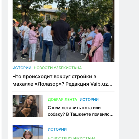
ИСТОРИИ
НОВОСТИ УЗБЕКИСТАНА
Что происходит вокруг стройки в
махалле «Лолазор»? Редакция Vaib.uz
встретилась со всеми сторонами
конфликта
ДОБРАЯ ЛЕНТА
ИСТОРИИ
С кем оставить кота или
собаку? В Ташкенте появился
первый сервис зоонянь
ИСТОРИИ
НОВОСТИ УЗБЕКИСТАНА