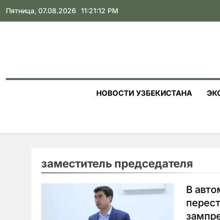
Skip
Пятница, 07.08.2026
11:21:13 PM
to
content
НОВОСТИ УЗБЕКИСТАНА
ЭК
заместитель председателя
В авто
перест
зампр