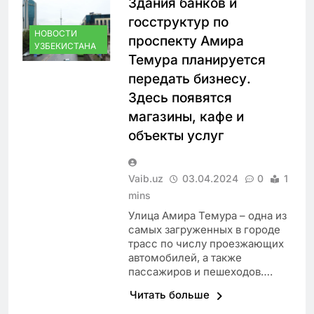
Здания банков и
госструктур по
НОВОСТИ
проспекту Амира
УЗБЕКИСТАНА
Темура планируется
передать бизнесу.
Здесь появятся
магазины, кафе и
объекты услуг
Vaib.uz
03.04.2024
0
1
mins
Улица Амира Темура – одна из
самых загруженных в городе
трасс по числу проезжающих
автомобилей, а также
пассажиров и пешеходов….
Читать больше