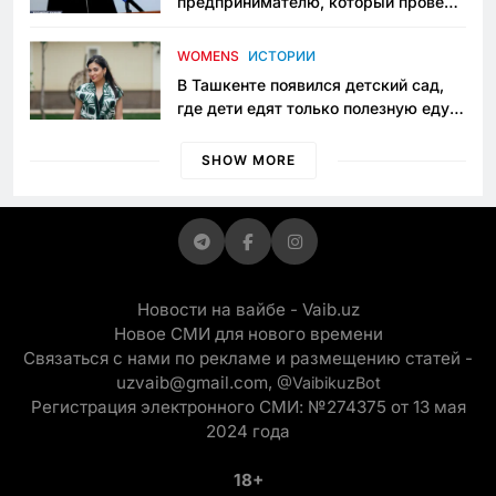
предпринимателю, который провёл
пять лет в тюрьме по незаконному
приговору
WOMENS
ИСТОРИИ
В Ташкенте появился детский сад,
где дети едят только полезную еду.
Его открыла мама, которая устала
просить «кашу без сахара»
SHOW MORE
Новости на вайбе - Vaib.uz
Новое СМИ для нового времени
Связаться с нами по рекламе и размещению статей -
uzvaib@gmail.com,
@VaibikuzBot
Регистрация электронного СМИ: №274375 от 13 мая
2024 года
18+