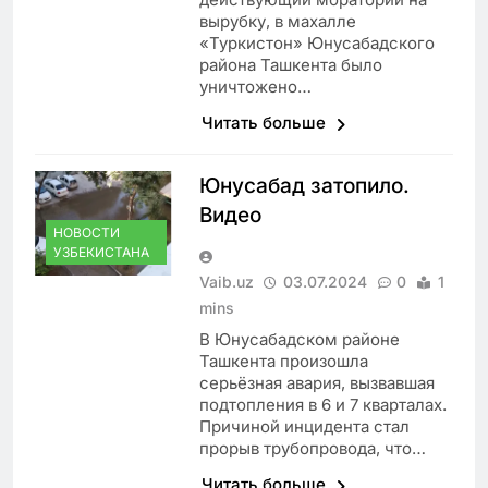
вырубку, в махалле
«Туркистон» Юнусабадского
района Ташкента было
уничтожено…
Читать больше
Юнусабад затопило.
Видео
НОВОСТИ
УЗБЕКИСТАНА
Vaib.uz
03.07.2024
0
1
mins
В Юнусабадском районе
Ташкента произошла
серьёзная авария, вызвавшая
подтопления в 6 и 7 кварталах.
Причиной инцидента стал
прорыв трубопровода, что…
Читать больше