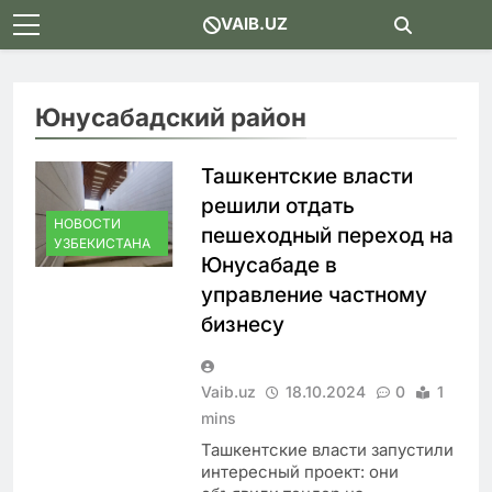
Skip
VAIB.UZ
to
content
Юнусабадский район
Ташкентские власти
решили отдать
НОВОСТИ
пешеходный переход на
УЗБЕКИСТАНА
Юнусабаде в
управление частному
бизнесу
Vaib.uz
18.10.2024
0
1
mins
Ташкентские власти запустили
интересный проект: они