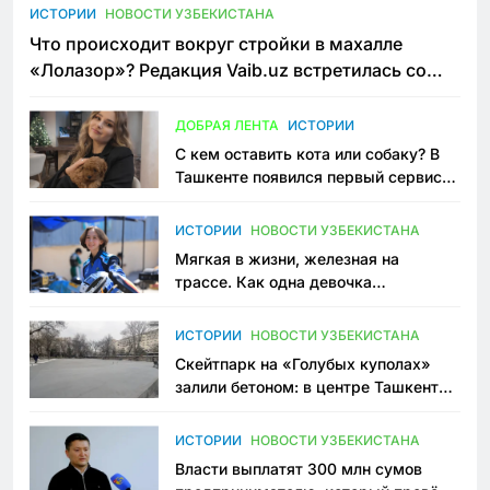
ИСТОРИИ
НОВОСТИ УЗБЕКИСТАНА
Что происходит вокруг стройки в махалле
«Лолазор»? Редакция Vaib.uz встретилась со
всеми сторонами конфликта
ДОБРАЯ ЛЕНТА
ИСТОРИИ
С кем оставить кота или собаку? В
Ташкенте появился первый сервис
зоонянь
ИСТОРИИ
НОВОСТИ УЗБЕКИСТАНА
Мягкая в жизни, железная на
трассе. Как одна девочка
переписывает автоспорт в
Узбекистане
ИСТОРИИ
НОВОСТИ УЗБЕКИСТАНА
Скейтпарк на «Голубых куполах»
залили бетоном: в центре Ташкента
исчезло ещё одно общественное
пространство
ИСТОРИИ
НОВОСТИ УЗБЕКИСТАНА
Власти выплатят 300 млн сумов