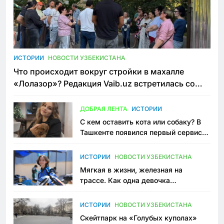
ИСТОРИИ
НОВОСТИ УЗБЕКИСТАНА
Что происходит вокруг стройки в махалле
«Лолазор»? Редакция Vaib.uz встретилась со
всеми сторонами конфликта
ДОБРАЯ ЛЕНТА
ИСТОРИИ
С кем оставить кота или собаку? В
Ташкенте появился первый сервис
зоонянь
ИСТОРИИ
НОВОСТИ УЗБЕКИСТАНА
Мягкая в жизни, железная на
трассе. Как одна девочка
переписывает автоспорт в
Узбекистане
ИСТОРИИ
НОВОСТИ УЗБЕКИСТАНА
Скейтпарк на «Голубых куполах»