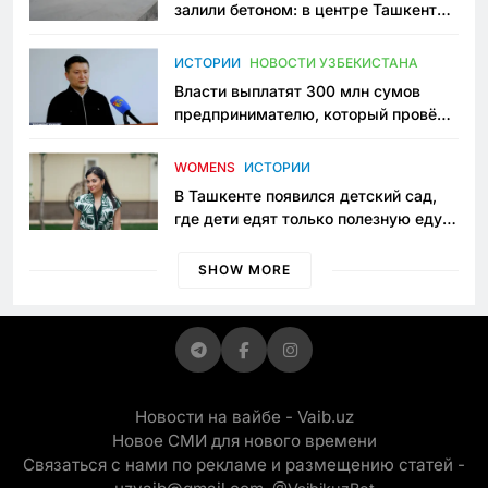
залили бетоном: в центре Ташкента
исчезло ещё одно общественное
пространство
ИСТОРИИ
НОВОСТИ УЗБЕКИСТАНА
Власти выплатят 300 млн сумов
предпринимателю, который провёл
пять лет в тюрьме по незаконному
приговору
WOMENS
ИСТОРИИ
В Ташкенте появился детский сад,
где дети едят только полезную еду.
Его открыла мама, которая устала
просить «кашу без сахара»
SHOW MORE
Новости на вайбе - Vaib.uz
Новое СМИ для нового времени
Связаться с нами по рекламе и размещению статей -