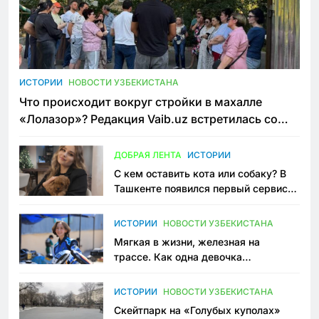
ИСТОРИИ
НОВОСТИ УЗБЕКИСТАНА
Что происходит вокруг стройки в махалле
«Лолазор»? Редакция Vaib.uz встретилась со
всеми сторонами конфликта
ДОБРАЯ ЛЕНТА
ИСТОРИИ
С кем оставить кота или собаку? В
Ташкенте появился первый сервис
зоонянь
ИСТОРИИ
НОВОСТИ УЗБЕКИСТАНА
Мягкая в жизни, железная на
трассе. Как одна девочка
переписывает автоспорт в
Узбекистане
ИСТОРИИ
НОВОСТИ УЗБЕКИСТАНА
Скейтпарк на «Голубых куполах»