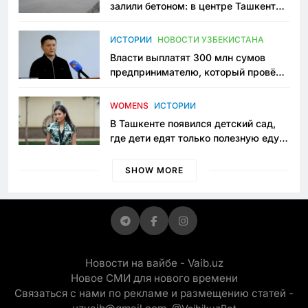
залили бетоном: в центре Ташкента
исчезло ещё одно общественное
пространство
ИСТОРИИ
НОВОСТИ УЗБЕКИСТАНА
Власти выплатят 300 млн сумов
предпринимателю, который провёл
пять лет в тюрьме по незаконному
приговору
WOMENS
ИСТОРИИ
В Ташкенте появился детский сад,
где дети едят только полезную еду.
Его открыла мама, которая устала
просить «кашу без сахара»
SHOW MORE
Новости на вайбе - Vaib.uz
Новое СМИ для нового времени
Связаться с нами по рекламе и размещению статей -