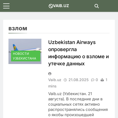
Skip
VAIB.UZ
to
content
взлом
Uzbekistan Airways
опровергла
НОВОСТИ
информацию о взломе и
УЗБЕКИСТАНА
утечке данных
Vaib.uz
21.08.2025
0
1
mins
Vaib.uz (Узбекистан. 21
августа). В последние дни в
социальных сетях активно
распространялись сообщения
о якобы произошедшей