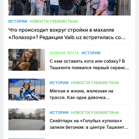
ИСТОРИИ
НОВОСТИ УЗБЕКИСТАНА
Что происходит вокруг стройки в махалле
«Лолазор»? Редакция Vaib.uz встретилась со
всеми сторонами конфликта
ДОБРАЯ ЛЕНТА
ИСТОРИИ
С кем оставить кота или собаку? В
Ташкенте появился первый сервис
зоонянь
ИСТОРИИ
НОВОСТИ УЗБЕКИСТАНА
Мягкая в жизни, железная на
трассе. Как одна девочка
переписывает автоспорт в
Узбекистане
ИСТОРИИ
НОВОСТИ УЗБЕКИСТАНА
Скейтпарк на «Голубых куполах»
залили бетоном: в центре Ташкента
исчезло ещё одно общественное