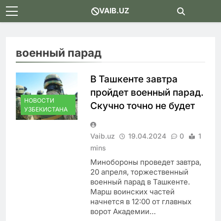
Skip
VAIB.UZ
to
content
военный парад
В Ташкенте завтра
пройдет военный парад.
НОВОСТИ
Скучно точно не будет
УЗБЕКИСТАНА
Vaib.uz
19.04.2024
0
1
mins
Минобороны проведет завтра,
20 апреля, торжественный
военный парад в Ташкенте.
Марш воинских частей
начнется в 12:00 от главных
ворот Академии…