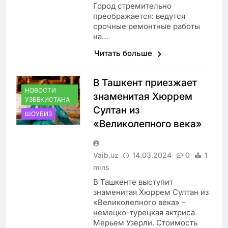
Город стремительно
преображается: ведутся
срочные ремонтные работы
на…
Читать больше
В Ташкент приезжает
НОВОСТИ
знаменитая Хюррем
УЗБЕКИСТАНА
Султан из
ШОУБИЗ
«Великолепного века»
Vaib.uz
14.03.2024
0
1
mins
В Ташкенте выступит
знаменитая Хюррем Султан из
«Великолепного века» –
немецко-турецкая актриса
Мерьем Узерли. Стоимость