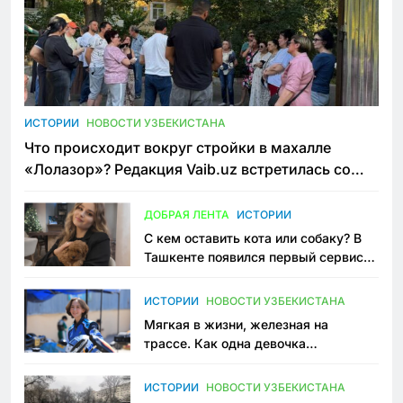
ИСТОРИИ
НОВОСТИ УЗБЕКИСТАНА
Что происходит вокруг стройки в махалле
«Лолазор»? Редакция Vaib.uz встретилась со
всеми сторонами конфликта
ДОБРАЯ ЛЕНТА
ИСТОРИИ
С кем оставить кота или собаку? В
Ташкенте появился первый сервис
зоонянь
ИСТОРИИ
НОВОСТИ УЗБЕКИСТАНА
Мягкая в жизни, железная на
трассе. Как одна девочка
переписывает автоспорт в
Узбекистане
ИСТОРИИ
НОВОСТИ УЗБЕКИСТАНА