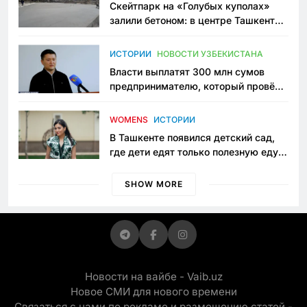
Скейтпарк на «Голубых куполах»
залили бетоном: в центре Ташкента
исчезло ещё одно общественное
пространство
ИСТОРИИ
НОВОСТИ УЗБЕКИСТАНА
Власти выплатят 300 млн сумов
предпринимателю, который провёл
пять лет в тюрьме по незаконному
приговору
WOMENS
ИСТОРИИ
В Ташкенте появился детский сад,
где дети едят только полезную еду.
Его открыла мама, которая устала
просить «кашу без сахара»
SHOW MORE
Новости на вайбе - Vaib.uz
Новое СМИ для нового времени
Связаться с нами по рекламе и размещению статей -