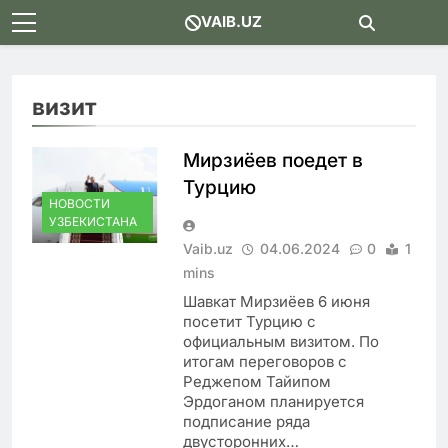
Skip
VAIB.UZ
to
content
визит
Мирзиёев поедет в
Турцию
НОВОСТИ
УЗБЕКИСТАНА
Vaib.uz
04.06.2024
0
1
mins
Шавкат Мирзиёев 6 июня
посетит Турцию с
официальным визитом. По
итогам переговоров с
Реджепом Тайипом
Эрдоганом планируется
подписание ряда
двусторонних…