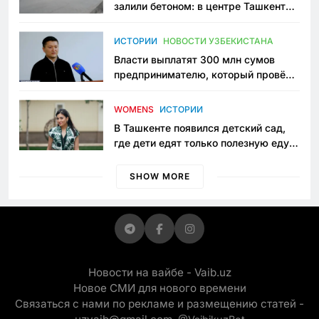
залили бетоном: в центре Ташкента
исчезло ещё одно общественное
пространство
ИСТОРИИ
НОВОСТИ УЗБЕКИСТАНА
Власти выплатят 300 млн сумов
предпринимателю, который провёл
пять лет в тюрьме по незаконному
приговору
WOMENS
ИСТОРИИ
В Ташкенте появился детский сад,
где дети едят только полезную еду.
Его открыла мама, которая устала
просить «кашу без сахара»
SHOW MORE
Новости на вайбе - Vaib.uz
Новое СМИ для нового времени
Связаться с нами по рекламе и размещению статей -