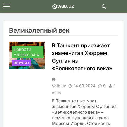
Skip
VAIB.UZ
to
content
Великолепный век
В Ташкент приезжает
НОВОСТИ
знаменитая Хюррем
УЗБЕКИСТАНА
Султан из
ШОУБИЗ
«Великолепного века»
Vaib.uz
14.03.2024
0
1
mins
В Ташкенте выступит
знаменитая Хюррем Султан из
«Великолепного века» –
немецко-турецкая актриса
Мерьем Узерли. Стоимость