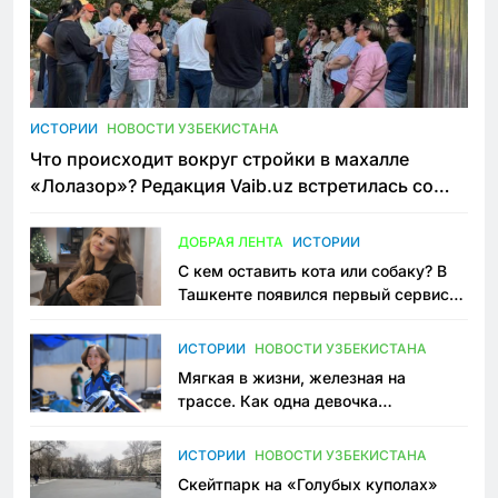
ИСТОРИИ
НОВОСТИ УЗБЕКИСТАНА
Что происходит вокруг стройки в махалле
«Лолазор»? Редакция Vaib.uz встретилась со
всеми сторонами конфликта
ДОБРАЯ ЛЕНТА
ИСТОРИИ
С кем оставить кота или собаку? В
Ташкенте появился первый сервис
зоонянь
ИСТОРИИ
НОВОСТИ УЗБЕКИСТАНА
Мягкая в жизни, железная на
трассе. Как одна девочка
переписывает автоспорт в
Узбекистане
ИСТОРИИ
НОВОСТИ УЗБЕКИСТАНА
Скейтпарк на «Голубых куполах»