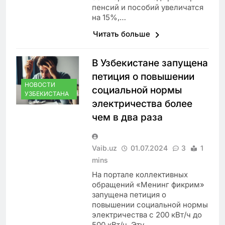
пенсий и пособий увеличатся
на 15%,…
Читать больше
В Узбекистане запущена
петиция о повышении
НОВОСТИ
социальной нормы
УЗБЕКИСТАНА
электричества более
чем в два раза
Vaib.uz
01.07.2024
3
1
mins
На портале коллективных
обращений «Менинг фикрим»
запущена петиция о
повышении социальной нормы
электричества с 200 кВт/ч до
500 кВт/ч. Эту…