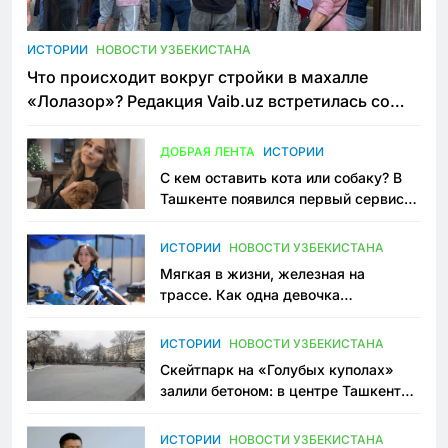
ИСТОРИИ
НОВОСТИ УЗБЕКИСТАНА
Что происходит вокруг стройки в махалле
«Лолазор»? Редакция Vaib.uz встретилась со
всеми сторонами конфликта
ДОБРАЯ ЛЕНТА
ИСТОРИИ
С кем оставить кота или собаку? В
Ташкенте появился первый сервис
зоонянь
ИСТОРИИ
НОВОСТИ УЗБЕКИСТАНА
Мягкая в жизни, железная на
трассе. Как одна девочка
переписывает автоспорт в
Узбекистане
ИСТОРИИ
НОВОСТИ УЗБЕКИСТАНА
Скейтпарк на «Голубых куполах»
залили бетоном: в центре Ташкента
исчезло ещё одно общественное
пространство
ИСТОРИИ
НОВОСТИ УЗБЕКИСТАНА