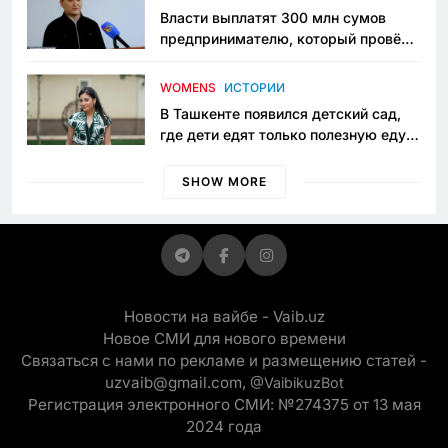
Власти выплатят 300 млн сумов
предпринимателю, который провёл
пять лет в тюрьме по незаконному
приговору
WOMENS
ИСТОРИИ
В Ташкенте появился детский сад,
где дети едят только полезную еду.
Его открыла мама, которая устала
просить «кашу без сахара»
SHOW MORE
Новости на вайбе - Vaib.uz
Новое СМИ для нового времени
Связаться с нами по рекламе и размещению статей -
uzvaib@gmail.com,
@VaibikuzBot
Регистрация электронного СМИ: №274375 от 13 мая
2024 года