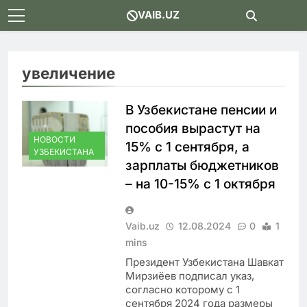
Skip
VAIB.UZ
to
content
увеличение
В Узбекистане пенсии и
пособия вырастут на
НОВОСТИ
15% с 1 сентября, а
УЗБЕКИСТАНА
зарплаты бюджетников
– на 10-15% с 1 октября
Vaib.uz
12.08.2024
0
1
mins
Президент Узбекистана Шавкат
Мирзиёев подписал указ,
согласно которому с 1
сентября 2024 года размеры