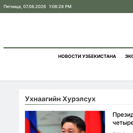
Skip
Пятница, 07.08.2026
1:06:29 PM
to
content
НОВОСТИ УЗБЕКИСТАНА
ЭК
Ухнаагийн Хурэлсух
Презид
четыр