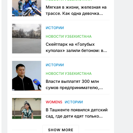
Мягкая в жизни, железная на
трассе. Как одна девочка
переписывает автоспорт в
Узбекистане
ИСТОРИИ
НОВОСТИ УЗБЕКИСТАНА
Скейтпарк на «Голубых
куполах» залили бетоном: в
центре Ташкента исчезло ещё
одно общественное
ИСТОРИИ
пространство
НОВОСТИ УЗБЕКИСТАНА
Власти выплатят 300 млн
сумов предпринимателю,
который провёл пять лет в
тюрьме по незаконному
WOMENS
ИСТОРИИ
приговору
В Ташкенте появился детский
сад, где дети едят только
полезную еду. Его открыла
мама, которая устала просить
SHOW MORE