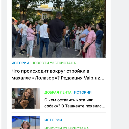
ИСТОРИИ
НОВОСТИ УЗБЕКИСТАНА
Что происходит вокруг стройки в
махалле «Лолазор»? Редакция Vaib.uz
встретилась со всеми сторонами
конфликта
ДОБРАЯ ЛЕНТА
ИСТОРИИ
С кем оставить кота или
собаку? В Ташкенте появился
первый сервис зоонянь
ИСТОРИИ
НОВОСТИ УЗБЕКИСТАНА