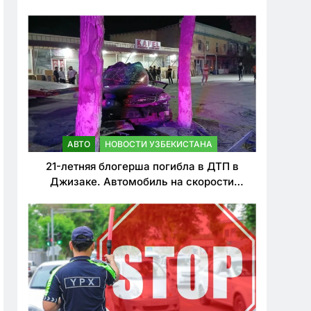
о резком ужесточении наказаний для
нарушителей ПДД
АВТО
НОВОСТИ УЗБЕКИСТАНА
21-летняя блогерша погибла в ДТП в
Джизаке. Автомобиль на скорости
врезался в дерево