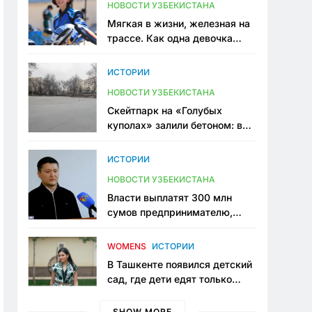
НОВОСТИ УЗБЕКИСТАНА
Мягкая в жизни, железная на
трассе. Как одна девочка
переписывает автоспорт в
Узбекистане
ИСТОРИИ
НОВОСТИ УЗБЕКИСТАНА
Скейтпарк на «Голубых
куполах» залили бетоном: в
центре Ташкента исчезло ещё
одно общественное
ИСТОРИИ
пространство
НОВОСТИ УЗБЕКИСТАНА
Власти выплатят 300 млн
сумов предпринимателю,
который провёл пять лет в
тюрьме по незаконному
WOMENS
ИСТОРИИ
приговору
В Ташкенте появился детский
сад, где дети едят только
полезную еду. Его открыла
мама, которая устала просить
SHOW MORE