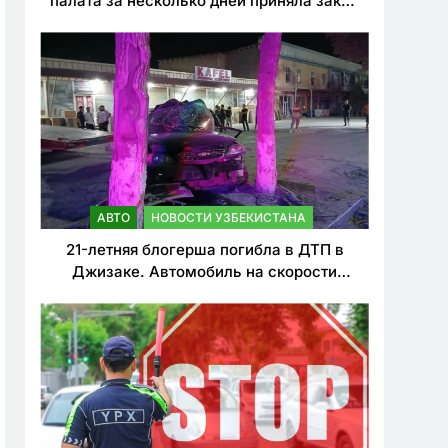
палата за несколько дней приняла закон
о резком ужесточении наказаний для
нарушителей ПДД
АВТО
НОВОСТИ УЗБЕКИСТАНА
21-летняя блогерша погибла в ДТП в
Джизаке. Автомобиль на скорости
врезался в дерево