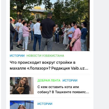
ИСТОРИИ
НОВОСТИ УЗБЕКИСТАНА
Что происходит вокруг стройки в
махалле «Лолазор»? Редакция Vaib.uz
встретилась со всеми сторонами
конфликта
ДОБРАЯ ЛЕНТА
ИСТОРИИ
С кем оставить кота или
собаку? В Ташкенте появился
первый сервис зоонянь
ИСТОРИИ