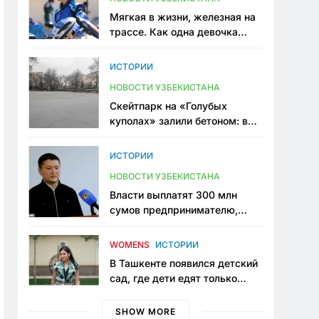
Мягкая в жизни, железная на
трассе. Как одна девочка
переписывает автоспорт в
Узбекистане
ИСТОРИИ
НОВОСТИ УЗБЕКИСТАНА
Скейтпарк на «Голубых
куполах» залили бетоном: в
центре Ташкента исчезло ещё
одно общественное
ИСТОРИИ
пространство
НОВОСТИ УЗБЕКИСТАНА
Власти выплатят 300 млн
сумов предпринимателю,
который провёл пять лет в
тюрьме по незаконному
WOMENS
ИСТОРИИ
приговору
В Ташкенте появился детский
сад, где дети едят только
полезную еду. Его открыла
мама, которая устала просить
SHOW MORE