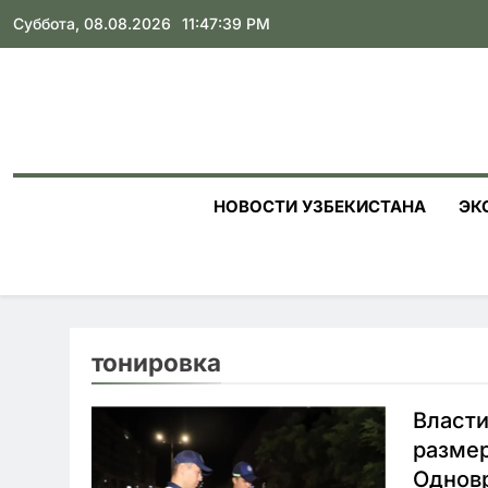
Skip
Суббота, 08.08.2026
11:47:40 PM
to
content
НОВОСТИ УЗБЕКИСТАНА
ЭК
тонировка
Власт
размер
Однов