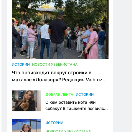
ИСТОРИИ
НОВОСТИ УЗБЕКИСТАНА
Что происходит вокруг стройки в
махалле «Лолазор»? Редакция Vaib.uz
встретилась со всеми сторонами
конфликта
ДОБРАЯ ЛЕНТА
ИСТОРИИ
С кем оставить кота или
собаку? В Ташкенте появился
первый сервис зоонянь
ИСТОРИИ
НОВОСТИ УЗБЕКИСТАНА