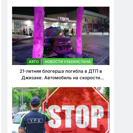
о резком ужесточении наказаний для
нарушителей ПДД
АВТО
НОВОСТИ УЗБЕКИСТАНА
21-летняя блогерша погибла в ДТП в
Джизаке. Автомобиль на скорости
врезался в дерево