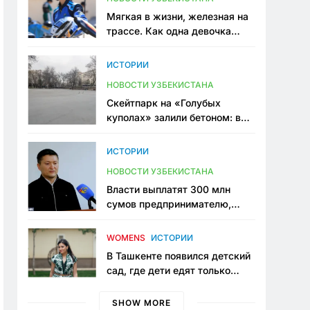
Мягкая в жизни, железная на
трассе. Как одна девочка
переписывает автоспорт в
Узбекистане
ИСТОРИИ
НОВОСТИ УЗБЕКИСТАНА
Скейтпарк на «Голубых
куполах» залили бетоном: в
центре Ташкента исчезло ещё
одно общественное
ИСТОРИИ
пространство
НОВОСТИ УЗБЕКИСТАНА
Власти выплатят 300 млн
сумов предпринимателю,
который провёл пять лет в
тюрьме по незаконному
WOMENS
ИСТОРИИ
приговору
В Ташкенте появился детский
сад, где дети едят только
полезную еду. Его открыла
мама, которая устала просить
SHOW MORE