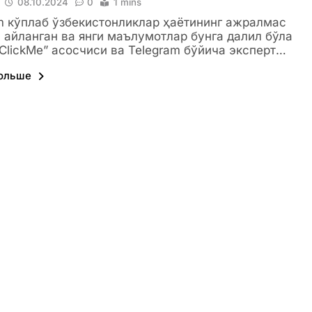
08.10.2024
0
1 mins
m кўплаб ўзбекистонликлар ҳаётининг ажралмас
 айланган ва янги маълумотлар бунга далил бўла
“ClickMe” асосчиси ва Telegram бўйича эксперт…
больше