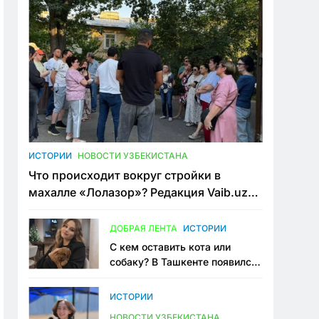
ИСТОРИИ
НОВОСТИ УЗБЕКИСТАНА
Что происходит вокруг стройки в
махалле «Лолазор»? Редакция Vaib.uz
встретилась со всеми сторонами
конфликта
ДОБРАЯ ЛЕНТА
ИСТОРИИ
С кем оставить кота или
собаку? В Ташкенте появился
первый сервис зоонянь
ИСТОРИИ
НОВОСТИ УЗБЕКИСТАНА