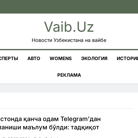
Vaib.uz
Новости Узбекистана на вайбе
СПЕРТЫ
АВТО
WOMENS
ЭКОЛОГИЯ
ИСТОРИ
РЕКЛАМА
стонда қанча одам Telegram’дан
ланиши маълум бўлди: тадқиқот