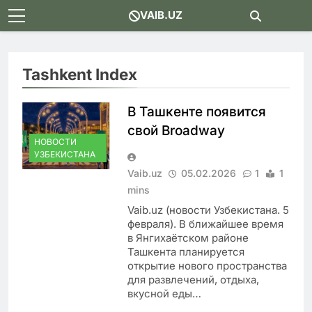
Skip
VAIB.UZ
to
content
Tashkent Index
В Ташкенте появится
свой Broadway
НОВОСТИ
УЗБЕКИСТАНА
Vaib.uz
05.02.2026
1
1
mins
Vaib.uz (новости Узбекистана. 5
февраля). В ближайшее время
в Янгихаётском районе
Ташкента планируется
открытие нового пространства
для развлечений, отдыха,
вкусной еды…