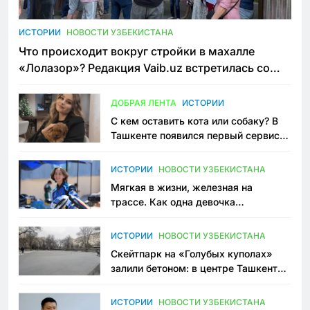
ИСТОРИИ
НОВОСТИ УЗБЕКИСТАНА
Что происходит вокруг стройки в махалле
«Лолазор»? Редакция Vaib.uz встретилась со
всеми сторонами конфликта
ДОБРАЯ ЛЕНТА
ИСТОРИИ
С кем оставить кота или собаку? В
Ташкенте появился первый сервис
зоонянь
ИСТОРИИ
НОВОСТИ УЗБЕКИСТАНА
Мягкая в жизни, железная на
трассе. Как одна девочка
переписывает автоспорт в
Узбекистане
ИСТОРИИ
НОВОСТИ УЗБЕКИСТАНА
Скейтпарк на «Голубых куполах»
залили бетоном: в центре Ташкента
исчезло ещё одно общественное
пространство
ИСТОРИИ
НОВОСТИ УЗБЕКИСТАНА