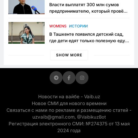
Власти выплатят 300 млн сумов
предпринимателю, который провёл
пять лет в тюрьме по незаконному
приговору
WOMENS
ИСТОРИИ
В Ташкенте появился детский сад,
где дети едят только полезную еду.
Его открыла мама, которая устала
просить «кашу без сахара»
SHOW MORE
Новости на вайбе - Vaib.uz
Новое СМИ для нового времени
Связаться с нами по рекламе и размещению статей -
uzvaib@gmail.com,
@VaibikuzBot
Регистрация электронного СМИ: №274375 от 13 мая
2024 года