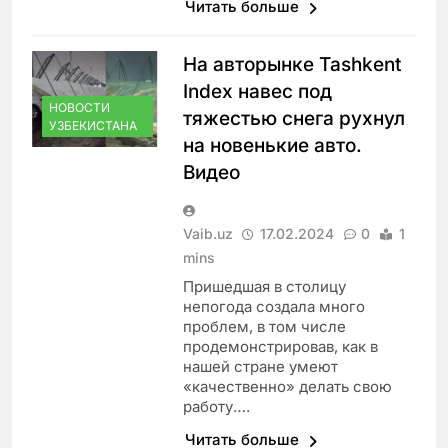
Читать больше
На авторынке Tashkent
Index навес под
НОВОСТИ
тяжестью снега рухнул
УЗБЕКИСТАНА
на новенькие авто.
Видео
Vaib.uz
17.02.2024
0
1
mins
Пришедшая в столицу
непогода создала много
проблем, в том числе
продемонстрировав, как в
нашей стране умеют
«качественно» делать свою
работу….
Читать больше