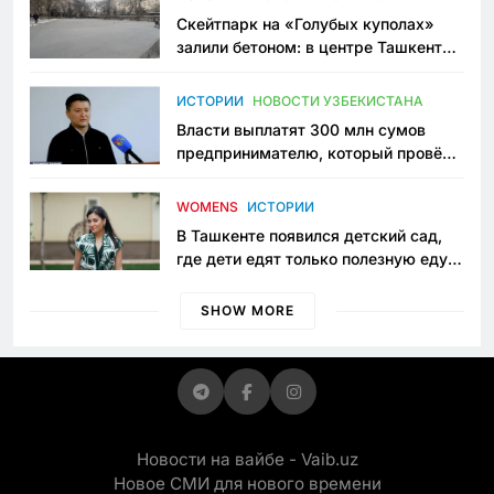
Скейтпарк на «Голубых куполах»
залили бетоном: в центре Ташкента
исчезло ещё одно общественное
пространство
ИСТОРИИ
НОВОСТИ УЗБЕКИСТАНА
Власти выплатят 300 млн сумов
предпринимателю, который провёл
пять лет в тюрьме по незаконному
приговору
WOMENS
ИСТОРИИ
В Ташкенте появился детский сад,
где дети едят только полезную еду.
Его открыла мама, которая устала
просить «кашу без сахара»
SHOW MORE
Новости на вайбе - Vaib.uz
Новое СМИ для нового времени