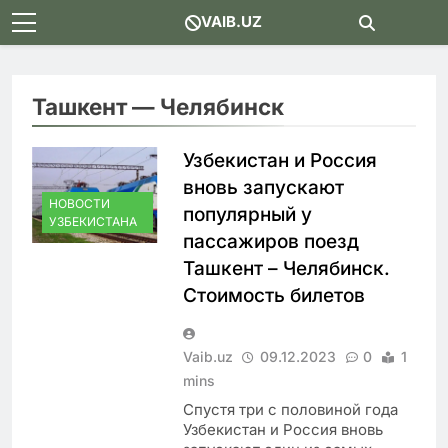
Skip
VAIB.UZ
to
content
Ташкент — Челябинск
Узбекистан и Россия
вновь запускают
НОВОСТИ
популярный у
УЗБЕКИСТАНА
пассажиров поезд
Ташкент – Челябинск.
Стоимость билетов
Vaib.uz
09.12.2023
0
1
mins
Спустя три с половиной года
Узбекистан и Россия вновь