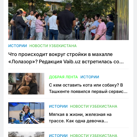
ИСТОРИИ
НОВОСТИ УЗБЕКИСТАНА
Что происходит вокруг стройки в махалле
«Лолазор»? Редакция Vaib.uz встретилась со
всеми сторонами конфликта
ДОБРАЯ ЛЕНТА
ИСТОРИИ
С кем оставить кота или собаку? В
Ташкенте появился первый сервис
зоонянь
ИСТОРИИ
НОВОСТИ УЗБЕКИСТАНА
Мягкая в жизни, железная на
трассе. Как одна девочка
переписывает автоспорт в
Узбекистане
ИСТОРИИ
НОВОСТИ УЗБЕКИСТАНА