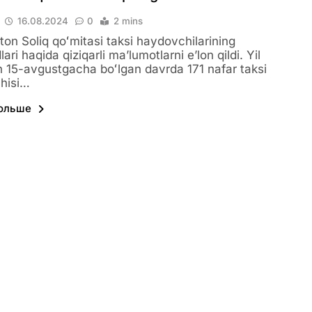
16.08.2024
0
2 mins
ton Soliq qoʻmitasi taksi haydovchilarining
ri haqida qiziqarli maʼlumotlarni eʼlon qildi. Yil
 15-avgustgacha boʻlgan davrda 171 nafar taksi
hisi…
больше