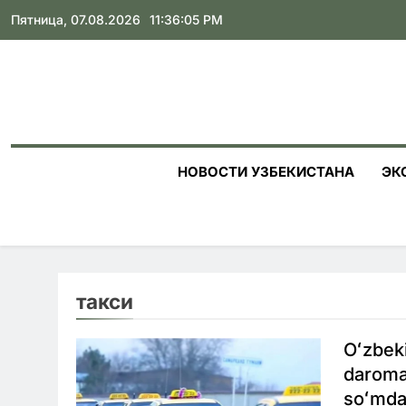
Skip
Пятница, 07.08.2026
11:36:06 PM
to
content
НОВОСТИ УЗБЕКИСТАНА
ЭК
такси
Oʻzbeki
daromad
soʻmda