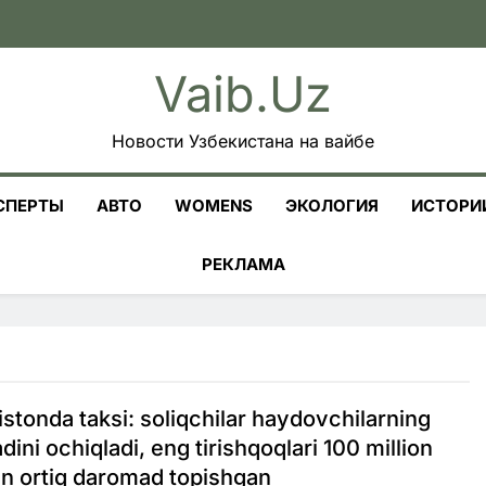
Vaib.uz
Новости Узбекистана на вайбе
СПЕРТЫ
АВТО
WOMENS
ЭКОЛОГИЯ
ИСТОРИ
РЕКЛАМА
stonda taksi: soliqchilar haydovchilarning
ini ochiqladi, eng tirishqoqlari 100 million
n ortiq daromad topishgan