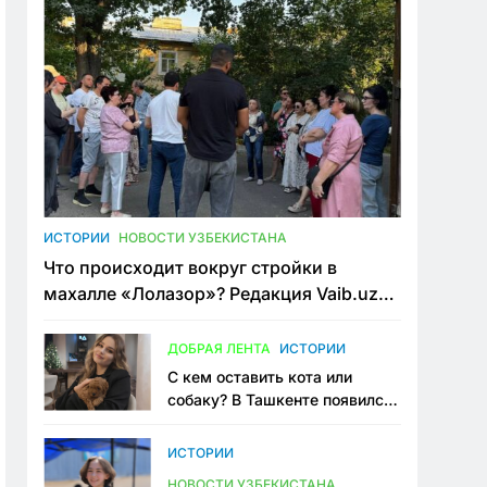
ИСТОРИИ
НОВОСТИ УЗБЕКИСТАНА
Что происходит вокруг стройки в
махалле «Лолазор»? Редакция Vaib.uz
встретилась со всеми сторонами
конфликта
ДОБРАЯ ЛЕНТА
ИСТОРИИ
С кем оставить кота или
собаку? В Ташкенте появился
первый сервис зоонянь
ИСТОРИИ
НОВОСТИ УЗБЕКИСТАНА