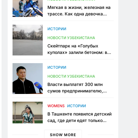
Мягкая в жизни, железная на
трассе. Как одна девочка
переписывает автоспорт в
Узбекистане
ИСТОРИИ
НОВОСТИ УЗБЕКИСТАНА
Скейтпарк на «Голубых
куполах» залили бетоном: в
центре Ташкента исчезло ещё
одно общественное
ИСТОРИИ
пространство
НОВОСТИ УЗБЕКИСТАНА
Власти выплатят 300 млн
сумов предпринимателю,
который провёл пять лет в
тюрьме по незаконному
WOMENS
ИСТОРИИ
приговору
В Ташкенте появился детский
сад, где дети едят только
полезную еду. Его открыла
мама, которая устала просить
SHOW MORE