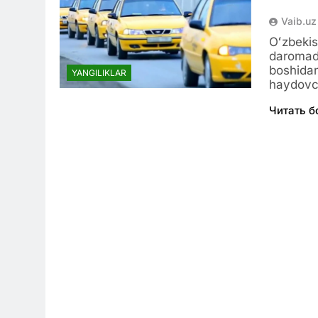
Vaib.uz
Oʻzbekis
daromadla
boshidan
YANGILIKLAR
haydovc
Читать 