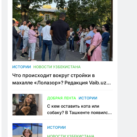
ИСТОРИИ
НОВОСТИ УЗБЕКИСТАНА
Что происходит вокруг стройки в
махалле «Лолазор»? Редакция Vaib.uz
встретилась со всеми сторонами
конфликта
ДОБРАЯ ЛЕНТА
ИСТОРИИ
С кем оставить кота или
собаку? В Ташкенте появился
первый сервис зоонянь
ИСТОРИИ
НОВОСТИ УЗБЕКИСТАНА