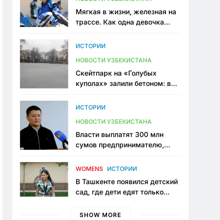
Мягкая в жизни, железная на
трассе. Как одна девочка
переписывает автоспорт в
Узбекистане
ИСТОРИИ
НОВОСТИ УЗБЕКИСТАНА
Скейтпарк на «Голубых
куполах» залили бетоном: в
центре Ташкента исчезло ещё
одно общественное
ИСТОРИИ
пространство
НОВОСТИ УЗБЕКИСТАНА
Власти выплатят 300 млн
сумов предпринимателю,
который провёл пять лет в
тюрьме по незаконному
WOMENS
ИСТОРИИ
приговору
В Ташкенте появился детский
сад, где дети едят только
полезную еду. Его открыла
мама, которая устала просить
SHOW MORE