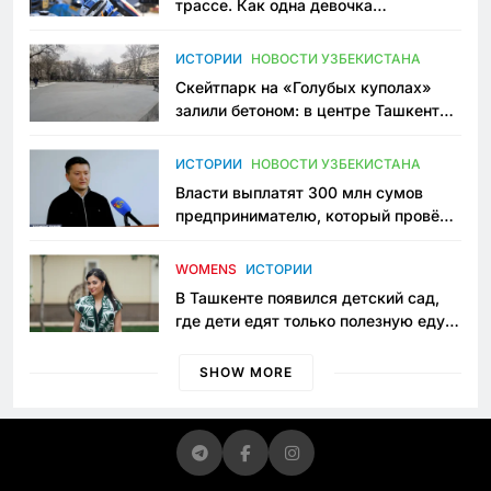
трассе. Как одна девочка
переписывает автоспорт в
Узбекистане
ИСТОРИИ
НОВОСТИ УЗБЕКИСТАНА
Скейтпарк на «Голубых куполах»
залили бетоном: в центре Ташкента
исчезло ещё одно общественное
пространство
ИСТОРИИ
НОВОСТИ УЗБЕКИСТАНА
Власти выплатят 300 млн сумов
предпринимателю, который провёл
пять лет в тюрьме по незаконному
приговору
WOMENS
ИСТОРИИ
В Ташкенте появился детский сад,
где дети едят только полезную еду.
Его открыла мама, которая устала
просить «кашу без сахара»
SHOW MORE