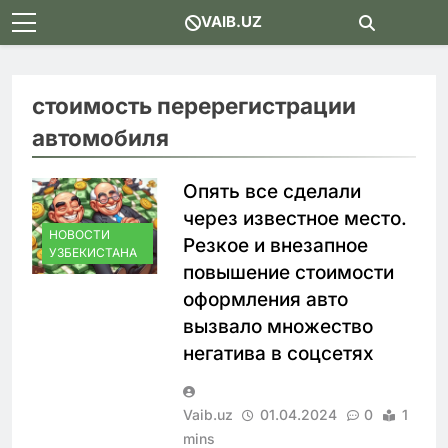
Skip
VAIB.UZ
to
content
стоимость перерегистрации
автомобиля
Опять все сделали
через известное место.
НОВОСТИ
Резкое и внезапное
УЗБЕКИСТАНА
повышение стоимости
оформления авто
вызвало множество
негатива в соцсетях
Vaib.uz
01.04.2024
0
1
mins