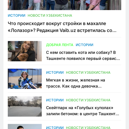
ИСТОРИИ
НОВОСТИ УЗБЕКИСТАНА
Что происходит вокруг стройки в махалле
«Лолазор»? Редакция Vaib.uz встретилась со
всеми сторонами конфликта
ДОБРАЯ ЛЕНТА
ИСТОРИИ
С кем оставить кота или собаку? В
Ташкенте появился первый сервис
зоонянь
ИСТОРИИ
НОВОСТИ УЗБЕКИСТАНА
Мягкая в жизни, железная на
трассе. Как одна девочка
переписывает автоспорт в
Узбекистане
ИСТОРИИ
НОВОСТИ УЗБЕКИСТАНА
Скейтпарк на «Голубых куполах»
залили бетоном: в центре Ташкента
исчезло ещё одно общественное
пространство
ИСТОРИИ
НОВОСТИ УЗБЕКИСТАНА