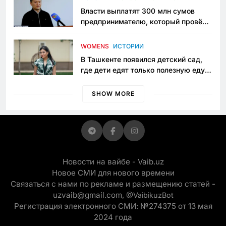
Власти выплатят 300 млн сумов
предпринимателю, который провёл
пять лет в тюрьме по незаконному
приговору
WOMENS
ИСТОРИИ
В Ташкенте появился детский сад,
где дети едят только полезную еду.
Его открыла мама, которая устала
просить «кашу без сахара»
SHOW MORE
Новости на вайбе - Vaib.uz
Новое СМИ для нового времени
Связаться с нами по рекламе и размещению статей -
uzvaib@gmail.com,
@VaibikuzBot
Регистрация электронного СМИ: №274375 от 13 мая
2024 года