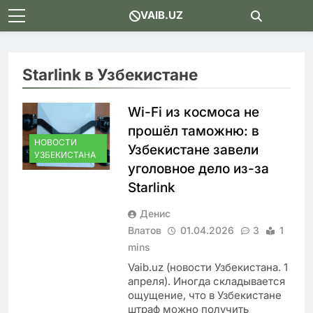
Skip
VAIB.UZ
to
content
Starlink в Узбекистане
Wi-Fi из космоса не
прошёл таможню: в
НОВОСТИ
Узбекистане завели
УЗБЕКИСТАНА
уголовное дело из-за
Starlink
Денис
Влатов
01.04.2026
3
1
mins
Vaib.uz (новости Узбекистана. 1
апреля). Иногда складывается
ощущение, что в Узбекистане
штраф можно получить