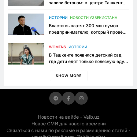
залили бетоном: в центре Ташкента
исчезло ещё одно общественное
пространство
ИСТОРИИ
НОВОСТИ УЗБЕКИСТАНА
Власти выплатят 300 млн сумов
предпринимателю, который провёл
пять лет в тюрьме по незаконному
приговору
WOMENS
ИСТОРИИ
В Ташкенте появился детский сад,
где дети едят только полезную еду.
Его открыла мама, которая устала
просить «кашу без сахара»
SHOW MORE
Новости на вайбе - Vaib.uz
Новое СМИ для нового времени
Связаться с нами по рекламе и размещению статей -