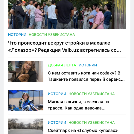
ИСТОРИИ
НОВОСТИ УЗБЕКИСТАНА
Что происходит вокруг стройки в махалле
«Лолазор»? Редакция Vaib.uz встретилась со
всеми сторонами конфликта
ДОБРАЯ ЛЕНТА
ИСТОРИИ
С кем оставить кота или собаку? В
Ташкенте появился первый сервис
зоонянь
ИСТОРИИ
НОВОСТИ УЗБЕКИСТАНА
Мягкая в жизни, железная на
трассе. Как одна девочка
переписывает автоспорт в
Узбекистане
ИСТОРИИ
НОВОСТИ УЗБЕКИСТАНА
Скейтпарк на «Голубых куполах»