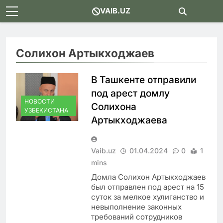
Skip
VAIB.UZ
to
content
Солихон Артыкходжаев
В Ташкенте отправили
под арест домлу
НОВОСТИ
Солихона
УЗБЕКИСТАНА
Артыкходжаева
Vaib.uz
01.04.2024
0
1
mins
Домла Солихон Артыкходжаев
был отправлен под арест на 15
суток за мелкое хулиганство и
невыполнение законных
требований сотрудников