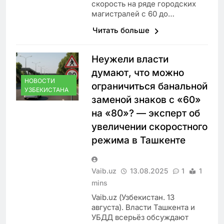
скорость на ряде городских
магистралей с 60 до…
Читать больше
Неужели власти
думают, что можно
НОВОСТИ
ограничиться банальной
УЗБЕКИСТАНА
заменой знаков с «60»
на «80»? — эксперт об
увеличении скоростного
режима в Ташкенте
Vaib.uz
13.08.2025
1
1
mins
Vaib.uz (Узбекистан. 13
августа). Власти Ташкента и
УБДД всерьёз обсуждают