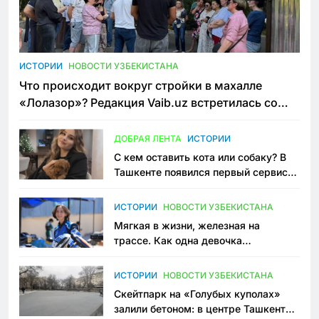
ИСТОРИИ
НОВОСТИ УЗБЕКИСТАНА
Что происходит вокруг стройки в махалле
«Лолазор»? Редакция Vaib.uz встретилась со
всеми сторонами конфликта
ДОБРАЯ ЛЕНТА
ИСТОРИИ
С кем оставить кота или собаку? В
Ташкенте появился первый сервис
зоонянь
ИСТОРИИ
НОВОСТИ УЗБЕКИСТАНА
Мягкая в жизни, железная на
трассе. Как одна девочка
переписывает автоспорт в
Узбекистане
ИСТОРИИ
НОВОСТИ УЗБЕКИСТАНА
Скейтпарк на «Голубых куполах»
залили бетоном: в центре Ташкента