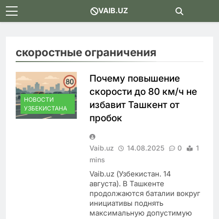
Skip
VAIB.UZ
to
content
скоростные ограничения
Почему повышение
скорости до 80 км/ч не
НОВОСТИ
избавит Ташкент от
УЗБЕКИСТАНА
пробок
Vaib.uz
14.08.2025
0
1
mins
Vaib.uz (Узбекистан. 14
августа). В Ташкенте
продолжаются баталии вокруг
инициативы поднять
максимальную допустимую