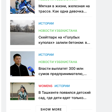
Мягкая в жизни, железная на
трассе. Как одна девочка
переписывает автоспорт в
Узбекистане
ИСТОРИИ
НОВОСТИ УЗБЕКИСТАНА
Скейтпарк на «Голубых
куполах» залили бетоном: в
центре Ташкента исчезло ещё
одно общественное
ИСТОРИИ
пространство
НОВОСТИ УЗБЕКИСТАНА
Власти выплатят 300 млн
сумов предпринимателю,
который провёл пять лет в
тюрьме по незаконному
WOMENS
ИСТОРИИ
приговору
В Ташкенте появился детский
сад, где дети едят только
полезную еду. Его открыла
мама, которая устала просить
SHOW MORE