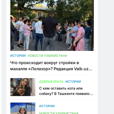
ИСТОРИИ
НОВОСТИ УЗБЕКИСТАНА
Что происходит вокруг стройки в
махалле «Лолазор»? Редакция Vaib.uz
встретилась со всеми сторонами
конфликта
ДОБРАЯ ЛЕНТА
ИСТОРИИ
С кем оставить кота или
собаку? В Ташкенте появился
первый сервис зоонянь
ИСТОРИИ
НОВОСТИ УЗБЕКИСТАНА