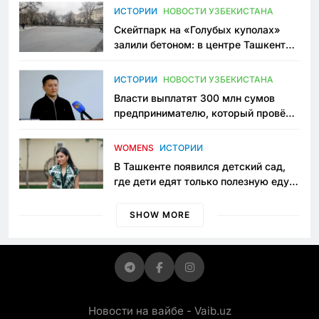
Узбекистане
ИСТОРИИ
НОВОСТИ УЗБЕКИСТАНА
Скейтпарк на «Голубых куполах»
залили бетоном: в центре Ташкента
исчезло ещё одно общественное
пространство
ИСТОРИИ
НОВОСТИ УЗБЕКИСТАНА
Власти выплатят 300 млн сумов
предпринимателю, который провёл
пять лет в тюрьме по незаконному
приговору
WOMENS
ИСТОРИИ
В Ташкенте появился детский сад,
где дети едят только полезную еду.
Его открыла мама, которая устала
просить «кашу без сахара»
SHOW MORE
Новости на вайбе - Vaib.uz