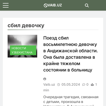
Skip
VAIB.UZ
to
content
сбил девочку
Поезд сбил
восьмилетнюю девочку
НОВОСТИ
в Андижанской области.
УЗБЕКИСТАНА
Она была доставлена в
крайне тяжелом
состоянии в больницу
Vaib.uz
05.05.2024
0
1
min
Очередная трагедия, связанная
с детьми, произошла в