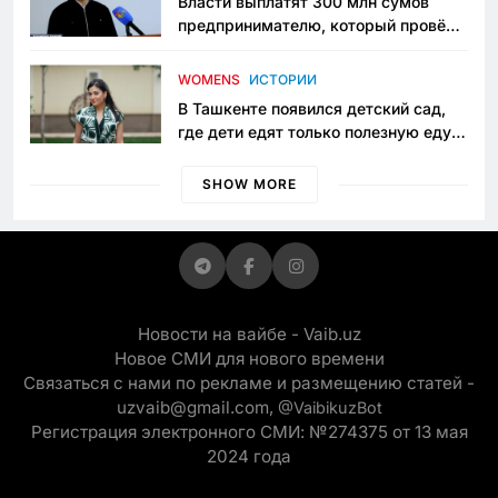
Власти выплатят 300 млн сумов
предпринимателю, который провёл
пять лет в тюрьме по незаконному
приговору
WOMENS
ИСТОРИИ
В Ташкенте появился детский сад,
где дети едят только полезную еду.
Его открыла мама, которая устала
просить «кашу без сахара»
SHOW MORE
Новости на вайбе - Vaib.uz
Новое СМИ для нового времени
Связаться с нами по рекламе и размещению статей -
uzvaib@gmail.com,
@VaibikuzBot
Регистрация электронного СМИ: №274375 от 13 мая
2024 года