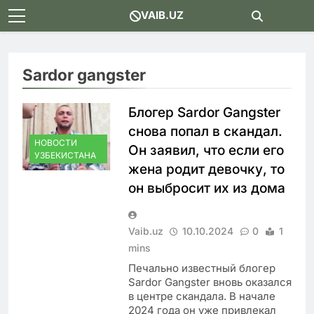
Skip
VAIB.UZ
to
content
Sardor gangster
Блогер Sardor Gangster
снова попал в скандал.
НОВОСТИ
Он заявил, что если его
УЗБЕКИСТАНА
жена родит девочку, то
он выбросит их из дома
Vaib.uz
10.10.2024
0
1
mins
Печально известный блогер
Sardor Gangster вновь оказался
в центре скандала. В начале
2024 года он уже привлекал