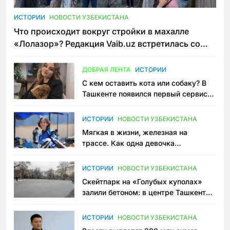
ИСТОРИИ
НОВОСТИ УЗБЕКИСТАНА
Что происходит вокруг стройки в махалле
«Лолазор»? Редакция Vaib.uz встретилась со
всеми сторонами конфликта
ДОБРАЯ ЛЕНТА
ИСТОРИИ
С кем оставить кота или собаку? В
Ташкенте появился первый сервис
зоонянь
ИСТОРИИ
НОВОСТИ УЗБЕКИСТАНА
Мягкая в жизни, железная на
трассе. Как одна девочка
переписывает автоспорт в
Узбекистане
ИСТОРИИ
НОВОСТИ УЗБЕКИСТАНА
Скейтпарк на «Голубых куполах»
залили бетоном: в центре Ташкента
исчезло ещё одно общественное
пространство
ИСТОРИИ
НОВОСТИ УЗБЕКИСТАНА