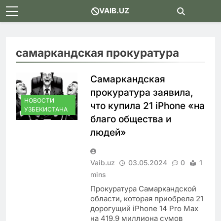
Skip
VAIB.UZ
to
content
самаркандская прокуратура
Самаркандская
прокуратура заявила,
НОВОСТИ
что купила 21 iPhone «на
УЗБЕКИСТАНА
благо общества и
людей»
Vaib.uz
03.05.2024
0
1
mins
Прокуратура Самаркандской
области, которая приобрела 21
дорогущий iPhone 14 Pro Max
на 419,9 миллиона сумов