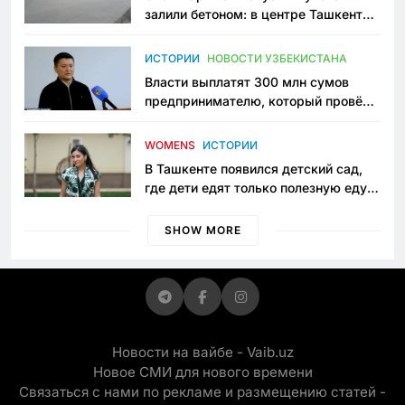
залили бетоном: в центре Ташкента
исчезло ещё одно общественное
пространство
ИСТОРИИ
НОВОСТИ УЗБЕКИСТАНА
Власти выплатят 300 млн сумов
предпринимателю, который провёл
пять лет в тюрьме по незаконному
приговору
WOMENS
ИСТОРИИ
В Ташкенте появился детский сад,
где дети едят только полезную еду.
Его открыла мама, которая устала
просить «кашу без сахара»
SHOW MORE
Новости на вайбе - Vaib.uz
Новое СМИ для нового времени
Связаться с нами по рекламе и размещению статей -