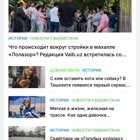
ИСТОРИИ
НОВОСТИ УЗБЕКИСТАНА
Что происходит вокруг стройки в махалле
«Лолазор»? Редакция Vaib.uz встретилась со
всеми сторонами конфликта
ДОБРАЯ ЛЕНТА
ИСТОРИИ
С кем оставить кота или собаку? В
Ташкенте появился первый сервис
зоонянь
ИСТОРИИ
НОВОСТИ УЗБЕКИСТАНА
Мягкая в жизни, железная на
трассе. Как одна девочка
переписывает автоспорт в
Узбекистане
ИСТОРИИ
НОВОСТИ УЗБЕКИСТАНА
Скейтпарк на «Голубых куполах»