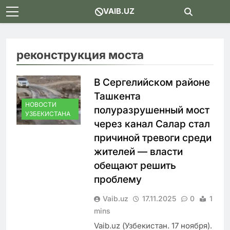
Skip
VAIB.UZ
to
content
реконструкция моста
В Сергелийском районе
Ташкента
НОВОСТИ
полуразрушенный мост
УЗБЕКИСТАНА
через канал Салар стал
причиной тревоги среди
жителей — власти
обещают решить
проблему
Vaib.uz
17.11.2025
0
1
mins
Vaib.uz (Узбекистан. 17 ноября).