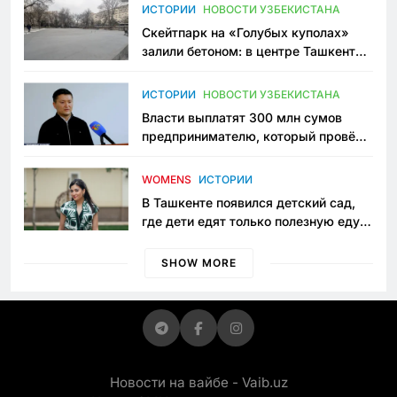
Узбекистане
ИСТОРИИ
НОВОСТИ УЗБЕКИСТАНА
Скейтпарк на «Голубых куполах»
залили бетоном: в центре Ташкента
исчезло ещё одно общественное
пространство
ИСТОРИИ
НОВОСТИ УЗБЕКИСТАНА
Власти выплатят 300 млн сумов
предпринимателю, который провёл
пять лет в тюрьме по незаконному
приговору
WOMENS
ИСТОРИИ
В Ташкенте появился детский сад,
где дети едят только полезную еду.
Его открыла мама, которая устала
просить «кашу без сахара»
SHOW MORE
Новости на вайбе - Vaib.uz