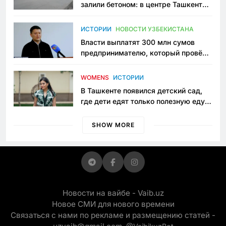
залили бетоном: в центре Ташкента
исчезло ещё одно общественное
пространство
ИСТОРИИ
НОВОСТИ УЗБЕКИСТАНА
Власти выплатят 300 млн сумов
предпринимателю, который провёл
пять лет в тюрьме по незаконному
приговору
WOMENS
ИСТОРИИ
В Ташкенте появился детский сад,
где дети едят только полезную еду.
Его открыла мама, которая устала
просить «кашу без сахара»
SHOW MORE
Новости на вайбе - Vaib.uz
Новое СМИ для нового времени
Связаться с нами по рекламе и размещению статей -