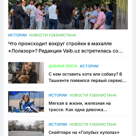
ИСТОРИИ
НОВОСТИ УЗБЕКИСТАНА
Что происходит вокруг стройки в махалле
«Лолазор»? Редакция Vaib.uz встретилась со
всеми сторонами конфликта
ДОБРАЯ ЛЕНТА
ИСТОРИИ
С кем оставить кота или собаку? В
Ташкенте появился первый сервис
зоонянь
ИСТОРИИ
НОВОСТИ УЗБЕКИСТАНА
Мягкая в жизни, железная на
трассе. Как одна девочка
переписывает автоспорт в
Узбекистане
ИСТОРИИ
НОВОСТИ УЗБЕКИСТАНА
Скейтпарк на «Голубых куполах»