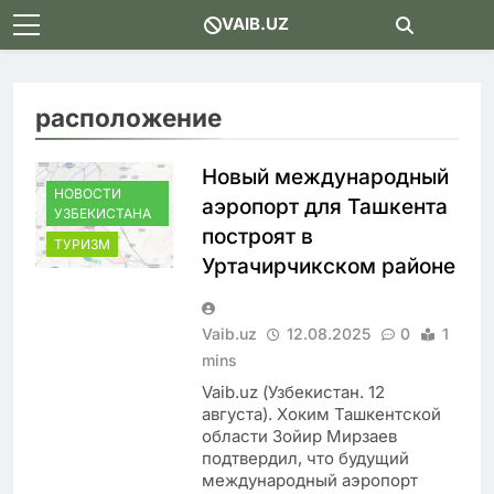
Skip
VAIB.UZ
to
content
расположение
Новый международный
НОВОСТИ
аэропорт для Ташкента
УЗБЕКИСТАНА
построят в
ТУРИЗМ
Уртачирчикском районе
Vaib.uz
12.08.2025
0
1
mins
Vaib.uz (Узбекистан. 12
августа). Хоким Ташкентской
области Зойир Мирзаев
подтвердил, что будущий
международный аэропорт