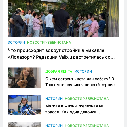
ИСТОРИИ
НОВОСТИ УЗБЕКИСТАНА
Что происходит вокруг стройки в махалле
«Лолазор»? Редакция Vaib.uz встретилась со
всеми сторонами конфликта
ДОБРАЯ ЛЕНТА
ИСТОРИИ
С кем оставить кота или собаку? В
Ташкенте появился первый сервис
зоонянь
ИСТОРИИ
НОВОСТИ УЗБЕКИСТАНА
Мягкая в жизни, железная на
трассе. Как одна девочка
переписывает автоспорт в
Узбекистане
ИСТОРИИ
НОВОСТИ УЗБЕКИСТАНА