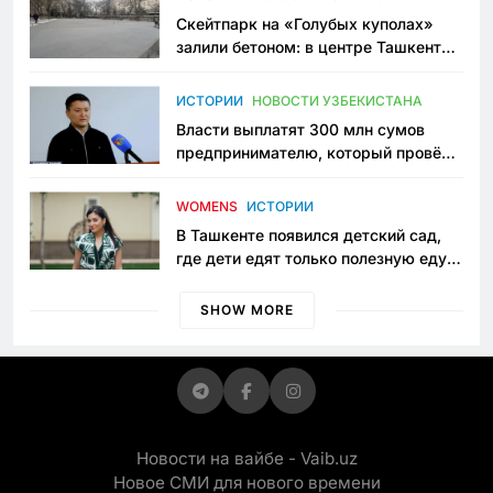
Скейтпарк на «Голубых куполах»
залили бетоном: в центре Ташкента
исчезло ещё одно общественное
пространство
ИСТОРИИ
НОВОСТИ УЗБЕКИСТАНА
Власти выплатят 300 млн сумов
предпринимателю, который провёл
пять лет в тюрьме по незаконному
приговору
WOMENS
ИСТОРИИ
В Ташкенте появился детский сад,
где дети едят только полезную еду.
Его открыла мама, которая устала
просить «кашу без сахара»
SHOW MORE
Новости на вайбе - Vaib.uz
Новое СМИ для нового времени