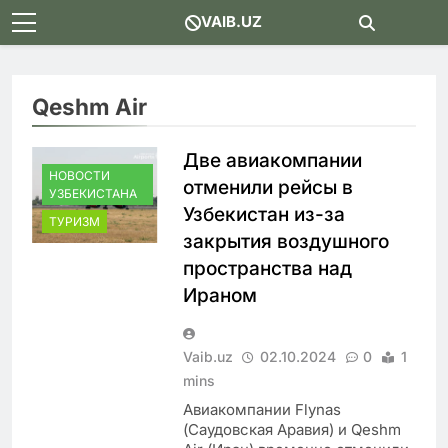
Skip
VAIB.UZ
to
content
Qeshm Air
Две авиакомпании
НОВОСТИ
отменили рейсы в
УЗБЕКИСТАНА
Узбекистан из-за
ТУРИЗМ
закрытия воздушного
пространства над
Ираном
Vaib.uz
02.10.2024
0
1
mins
Авиакомпании Flynas
(Саудовская Аравия) и Qeshm