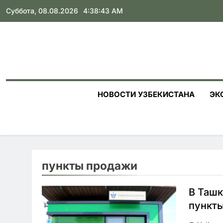
Skip
Суббота, 08.08.2026
4:38:44 AM
to
content
НОВОСТИ УЗБЕКИСТАНА
ЭК
пункты продажи
В Ташк
пункты