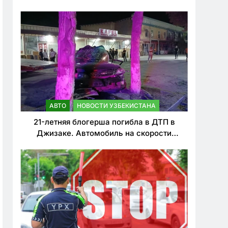
о резком ужесточении наказаний для
нарушителей ПДД
АВТО
НОВОСТИ УЗБЕКИСТАНА
21-летняя блогерша погибла в ДТП в
Джизаке. Автомобиль на скорости
врезался в дерево