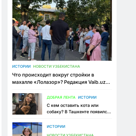
ИСТОРИИ
НОВОСТИ УЗБЕКИСТАНА
Что происходит вокруг стройки в
махалле «Лолазор»? Редакция Vaib.uz
встретилась со всеми сторонами
конфликта
ДОБРАЯ ЛЕНТА
ИСТОРИИ
С кем оставить кота или
собаку? В Ташкенте появился
первый сервис зоонянь
ИСТОРИИ
НОВОСТИ УЗБЕКИСТАНА