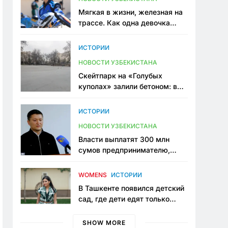
Мягкая в жизни, железная на
трассе. Как одна девочка
переписывает автоспорт в
Узбекистане
ИСТОРИИ
НОВОСТИ УЗБЕКИСТАНА
Скейтпарк на «Голубых
куполах» залили бетоном: в
центре Ташкента исчезло ещё
одно общественное
ИСТОРИИ
пространство
НОВОСТИ УЗБЕКИСТАНА
Власти выплатят 300 млн
сумов предпринимателю,
который провёл пять лет в
тюрьме по незаконному
WOMENS
ИСТОРИИ
приговору
В Ташкенте появился детский
сад, где дети едят только
полезную еду. Его открыла
мама, которая устала просить
SHOW MORE