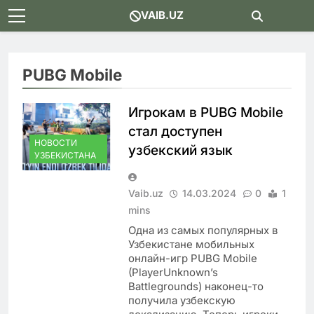
Skip
VAIB.UZ
to
content
PUBG Mobile
Игрокам в PUBG Mobile
стал доступен
НОВОСТИ
узбекский язык
УЗБЕКИСТАНА
Vaib.uz
14.03.2024
0
1
mins
Одна из самых популярных в
Узбекистане мобильных
онлайн-игр PUBG Mobile
(PlayerUnknown’s
Battlegrounds) наконец-то
получила узбекскую