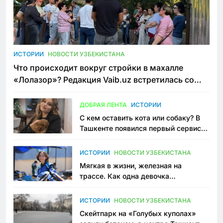
ИСТОРИИ
НОВОСТИ УЗБЕКИСТАНА
Что происходит вокруг стройки в махалле
«Лолазор»? Редакция Vaib.uz встретилась со
всеми сторонами конфликта
ДОБРАЯ ЛЕНТА
ИСТОРИИ
С кем оставить кота или собаку? В
Ташкенте появился первый сервис
зоонянь
ИСТОРИИ
НОВОСТИ УЗБЕКИСТАНА
Мягкая в жизни, железная на
трассе. Как одна девочка
переписывает автоспорт в
Узбекистане
ИСТОРИИ
НОВОСТИ УЗБЕКИСТАНА
Скейтпарк на «Голубых куполах»