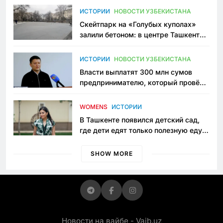
Узбекистане
ИСТОРИИ
НОВОСТИ УЗБЕКИСТАНА
Скейтпарк на «Голубых куполах»
залили бетоном: в центре Ташкента
исчезло ещё одно общественное
пространство
ИСТОРИИ
НОВОСТИ УЗБЕКИСТАНА
Власти выплатят 300 млн сумов
предпринимателю, который провёл
пять лет в тюрьме по незаконному
приговору
WOMENS
ИСТОРИИ
В Ташкенте появился детский сад,
где дети едят только полезную еду.
Его открыла мама, которая устала
просить «кашу без сахара»
SHOW MORE
Новости на вайбе - Vaib.uz