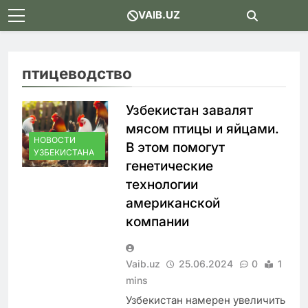
Skip
VAIB.UZ
to
content
птицеводство
Узбекистан завалят
мясом птицы и яйцами.
НОВОСТИ
В этом помогут
УЗБЕКИСТАНА
генетические
технологии
американской
компании
Vaib.uz
25.06.2024
0
1
mins
Узбекистан намерен увеличить