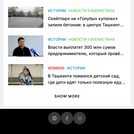
переписывает автоспорт в
Узбекистане
ИСТОРИИ
НОВОСТИ УЗБЕКИСТАНА
Скейтпарк на «Голубых куполах»
залили бетоном: в центре Ташкента
исчезло ещё одно общественное
пространство
ИСТОРИИ
НОВОСТИ УЗБЕКИСТАНА
Власти выплатят 300 млн сумов
предпринимателю, который провёл
пять лет в тюрьме по незаконному
приговору
WOMENS
ИСТОРИИ
В Ташкенте появился детский сад,
где дети едят только полезную еду.
Его открыла мама, которая устала
просить «кашу без сахара»
SHOW MORE