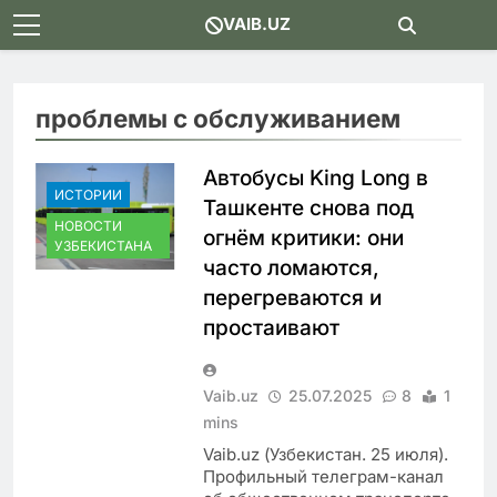
Skip
VAIB.UZ
to
content
проблемы с обслуживанием
Автобусы King Long в
ИСТОРИИ
Ташкенте снова под
НОВОСТИ
огнём критики: они
УЗБЕКИСТАНА
часто ломаются,
перегреваются и
простаивают
Vaib.uz
25.07.2025
8
1
mins
Vaib.uz (Узбекистан. 25 июля).
Профильный телеграм-канал