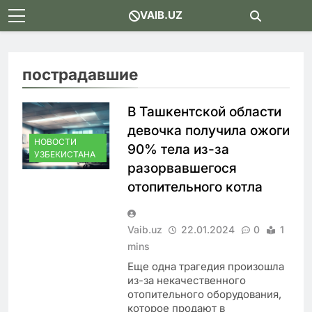
Skip
VAIB.UZ
to
content
пострадавшие
В Ташкентской области
девочка получила ожоги
НОВОСТИ
90% тела из-за
УЗБЕКИСТАНА
разорвавшегося
отопительного котла
Vaib.uz
22.01.2024
0
1
mins
Еще одна трагедия произошла
из-за некачественного
отопительного оборудования,
которое продают в