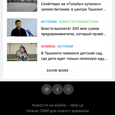
Скейтпарк на «Голубых куполах»
залили бетоном: в центре Ташкента
исчезло ещё одно общественное
пространство
ИСТОРИИ
НОВОСТИ УЗБЕКИСТАНА
Власти выплатят 300 млн сумов
предпринимателю, который провёл
пять лет в тюрьме по незаконному
приговору
WOMENS
ИСТОРИИ
В Ташкенте появился детский сад,
где дети едят только полезную еду.
Его открыла мама, которая устала
просить «кашу без сахара»
SHOW MORE
Новости на вайбе - Vaib.uz
Новое СМИ для нового времени