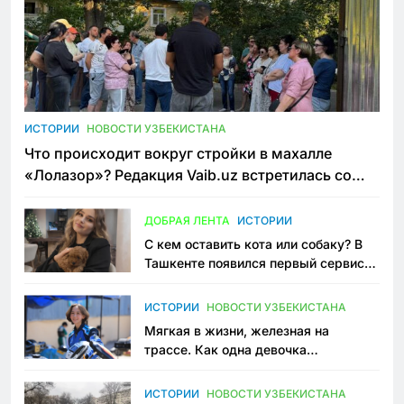
ИСТОРИИ
НОВОСТИ УЗБЕКИСТАНА
Что происходит вокруг стройки в махалле
«Лолазор»? Редакция Vaib.uz встретилась со
всеми сторонами конфликта
ДОБРАЯ ЛЕНТА
ИСТОРИИ
С кем оставить кота или собаку? В
Ташкенте появился первый сервис
зоонянь
ИСТОРИИ
НОВОСТИ УЗБЕКИСТАНА
Мягкая в жизни, железная на
трассе. Как одна девочка
переписывает автоспорт в
Узбекистане
ИСТОРИИ
НОВОСТИ УЗБЕКИСТАНА