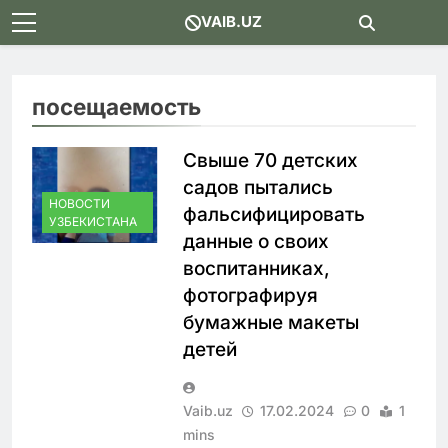
Skip
VAIB.UZ
to
content
посещаемость
Свыше 70 детских
садов пытались
НОВОСТИ
фальсифицировать
УЗБЕКИСТАНА
данные о своих
воспитанниках,
фотографируя
бумажные макеты
детей
Vaib.uz
17.02.2024
0
1
mins