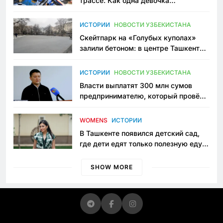
трассе. Как одна девочка
переписывает автоспорт в
Узбекистане
ИСТОРИИ
НОВОСТИ УЗБЕКИСТАНА
Скейтпарк на «Голубых куполах»
залили бетоном: в центре Ташкента
исчезло ещё одно общественное
пространство
ИСТОРИИ
НОВОСТИ УЗБЕКИСТАНА
Власти выплатят 300 млн сумов
предпринимателю, который провёл
пять лет в тюрьме по незаконному
приговору
WOMENS
ИСТОРИИ
В Ташкенте появился детский сад,
где дети едят только полезную еду.
Его открыла мама, которая устала
просить «кашу без сахара»
SHOW MORE