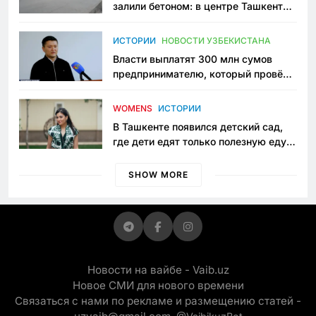
залили бетоном: в центре Ташкента
исчезло ещё одно общественное
пространство
ИСТОРИИ
НОВОСТИ УЗБЕКИСТАНА
Власти выплатят 300 млн сумов
предпринимателю, который провёл
пять лет в тюрьме по незаконному
приговору
WOMENS
ИСТОРИИ
В Ташкенте появился детский сад,
где дети едят только полезную еду.
Его открыла мама, которая устала
просить «кашу без сахара»
SHOW MORE
Новости на вайбе - Vaib.uz
Новое СМИ для нового времени
Связаться с нами по рекламе и размещению статей -