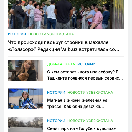
ИСТОРИИ
НОВОСТИ УЗБЕКИСТАНА
Что происходит вокруг стройки в махалле
«Лолазор»? Редакция Vaib.uz встретилась со
всеми сторонами конфликта
ДОБРАЯ ЛЕНТА
ИСТОРИИ
С кем оставить кота или собаку? В
Ташкенте появился первый сервис
зоонянь
ИСТОРИИ
НОВОСТИ УЗБЕКИСТАНА
Мягкая в жизни, железная на
трассе. Как одна девочка
переписывает автоспорт в
Узбекистане
ИСТОРИИ
НОВОСТИ УЗБЕКИСТАНА
Скейтпарк на «Голубых куполах»