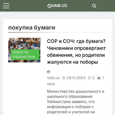
Skip
VAIB.UZ
to
content
покупка бумаги
СОР и СОЧ: где бумага?
Чиновники опровергают
НОВОСТИ
обвинения, но родители
УЗБЕКИСТАНА
жалуются на поборы
Vaib.uz
28.11.2024
2
1
mins
Министерство дошкольного и
школьного образования
Узбекистана заявило, что
информация о поборах с
родителей и учителей на