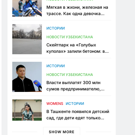
Мягкая в жизни, железная на
трассе. Как одна девочка
переписывает автоспорт в
Узбекистане
ИСТОРИИ
НОВОСТИ УЗБЕКИСТАНА
Скейтпарк на «Голубых
куполах» залили бетоном: в
центре Ташкента исчезло ещё
одно общественное
ИСТОРИИ
пространство
НОВОСТИ УЗБЕКИСТАНА
Власти выплатят 300 млн
сумов предпринимателю,
который провёл пять лет в
тюрьме по незаконному
WOMENS
ИСТОРИИ
приговору
В Ташкенте появился детский
сад, где дети едят только
полезную еду. Его открыла
мама, которая устала просить
SHOW MORE