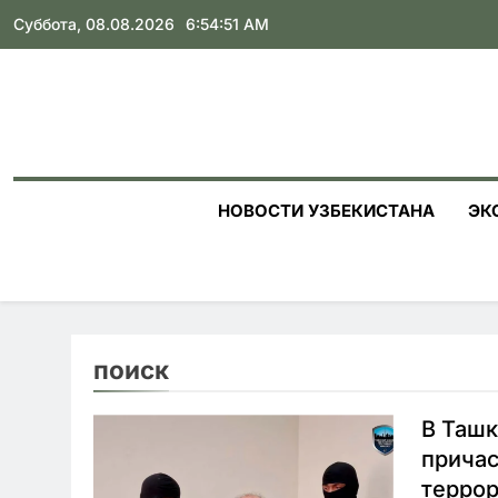
Skip
Суббота, 08.08.2026
6:54:52 AM
to
content
НОВОСТИ УЗБЕКИСТАНА
ЭК
поиск
В Ташк
причас
террор