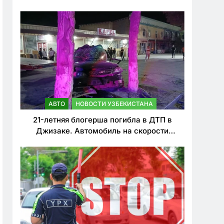
о резком ужесточении наказаний для
нарушителей ПДД
АВТО
НОВОСТИ УЗБЕКИСТАНА
21-летняя блогерша погибла в ДТП в
Джизаке. Автомобиль на скорости
врезался в дерево