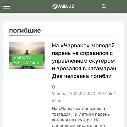
Skip
VAIB.UZ
to
content
погибшие
На «Чарваке» молодой
парень не справился с
НОВОСТИ
управлением скутером
УЗБЕКИСТАНА
и врезался в катамаран.
Два человека погибли
Vaib.uz
22.07.2024
0
1
mins
На «Чарваке» произошла
трагедия. 19-летний парень
катался на скутере. На
очередном вираже он не