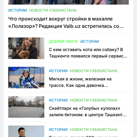
ИСТОРИИ
НОВОСТИ УЗБЕКИСТАНА
Что происходит вокруг стройки в махалле
«Лолазор»? Редакция Vaib.uz встретилась со
всеми сторонами конфликта
ДОБРАЯ ЛЕНТА
ИСТОРИИ
С кем оставить кота или собаку? В
Ташкенте появился первый сервис
зоонянь
ИСТОРИИ
НОВОСТИ УЗБЕКИСТАНА
Мягкая в жизни, железная на
трассе. Как одна девочка
переписывает автоспорт в
Узбекистане
ИСТОРИИ
НОВОСТИ УЗБЕКИСТАНА
Скейтпарк на «Голубых куполах»
залили бетоном: в центре Ташкента
исчезло ещё одно общественное
пространство
ИСТОРИИ
НОВОСТИ УЗБЕКИСТАНА