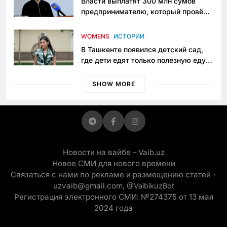
Власти выплатят 300 млн сумов
предпринимателю, который провёл
пять лет в тюрьме по незаконному
приговору
WOMENS
ИСТОРИИ
В Ташкенте появился детский сад,
где дети едят только полезную еду.
Его открыла мама, которая устала
просить «кашу без сахара»
SHOW MORE
Новости на вайбе - Vaib.uz
Новое СМИ для нового времени
Связаться с нами по рекламе и размещению статей -
uzvaib@gmail.com,
@VaibikuzBot
Регистрация электронного СМИ: №274375 от 13 мая
2024 года